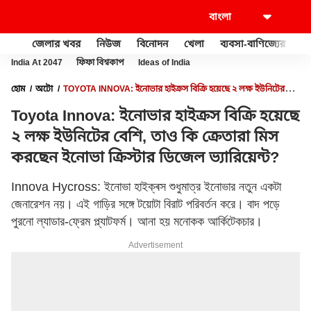
জেলার খবর
নিউজ
বিনোদন
খেলা
ব্যবসা-বাণিজ্যের
খু
India At 2047
ফিফা বিশ্বকাপ
Ideas of India
হোম
অটো
TOYOTA INNOVA: ইনোভার হাইক্রস বিক্রি হয়েছে ২ লক্ষ ইউনিটের
বেশি, তাও কি ক্রেতারা মিস করছেন ইনোভা ক্রিস্টার ডিজেল ভ্যারিয়েন্ট?
Toyota Innova: ইনোভার হাইক্রস বিক্রি হয়েছে
২ লক্ষ ইউনিটের বেশি, তাও কি ক্রেতারা মিস
করছেন ইনোভা ক্রিস্টার ডিজেল ভ্যারিয়েন্ট?
Innova Hycross: ইনোভা হাইক্ৰস শুধুমাত্র ইনোভার নতুন একটা
জেনারেশন নয়। এই গাড়ির সঙ্গে টয়োটা বিরাট পরিবর্তন করে। বাদ পড়ে
পুরনো ল্যাডার-ফ্রেম প্ল্যাটফর্ম। আনা হয় মনোকক আর্কিটেকচার।
Advertisement