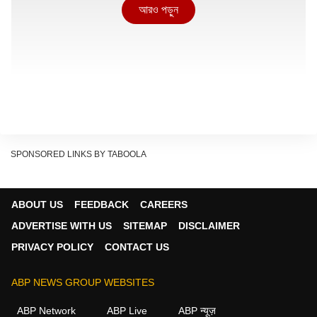
আরও পড়ুন
SPONSORED LINKS BY TABOOLA
ABOUT US
FEEDBACK
CAREERS
ADVERTISE WITH US
SITEMAP
DISCLAIMER
আরও পড়ুন:
বাজারে নতুন SUV, বিক্রিতে মাত করছে
PRIVACY POLICY
CONTACT US
রেনোর ডাস্টার থেকে ফক্সওয়াগনের টাইগুন
ABP NEWS GROUP WEBSITES
ইনোভা হাইক্ৰস শুধুমাত্র ইনোভার নতুন একটা জেনারেশন নয়। এই গাড়ির
সঙ্গে টয়োটা বিরাট পরিবর্তন করে। বাদ পড়ে পুরনো ল্যাডার-ফ্রেম প্ল্যাটফর্ম।
ABP Network
ABP Live
ABP न्यूज़