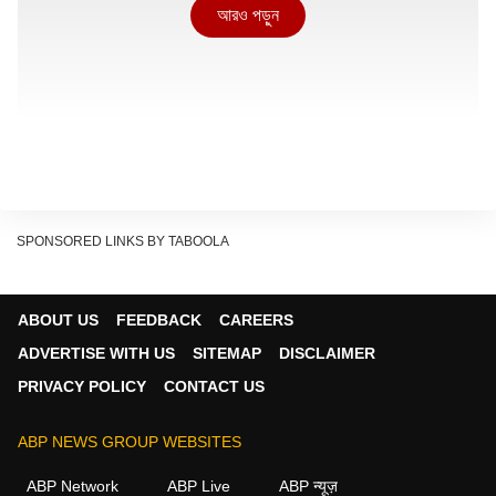
আরও পড়ুন
SPONSORED LINKS BY TABOOLA
ABOUT US
FEEDBACK
CAREERS
ADVERTISE WITH US
SITEMAP
DISCLAIMER
আরও পড়ুন:
ইনকাম ট্যাক্সের নোটিস পেয়েছেন? সবার
PRIVACY POLICY
CONTACT US
আগে কী করতে হবে জানেন কি?
ABP NEWS GROUP WEBSITES
২৪ ক্যারেট সোনার দাম
প্রতি গ্রাম সোনার দাম বেড়েছে ৯২৮ টাকা। প্রতি ১০ গ্রামে দাম বেড়েছে
ABP Network
ABP Live
ABP न्यूज़