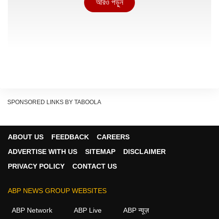
আরও পড়ুন
SPONSORED LINKS BY TABOOLA
ABOUT US
FEEDBACK
CAREERS
ADVERTISE WITH US
SITEMAP
DISCLAIMER
আরও পড়ুন:
১ জুন থেকেই অন্নপূর্ণা যোজনা, কীভাবে
PRIVACY POLICY
CONTACT US
করবেন আবেদেন? বিজ্ঞপ্তি প্রকাশ সরকারের
ABP NEWS GROUP WEBSITES
কারা আবেদন করতে পারবে না অন্নপূর্ণ যোজনায়?
রাজ্যের তরফে জারি করা বিজ্ঞপ্তিতে জানানো হয়েছে যে সব মহিলার বয়স
ABP Network
ABP Live
ABP न्यूज़