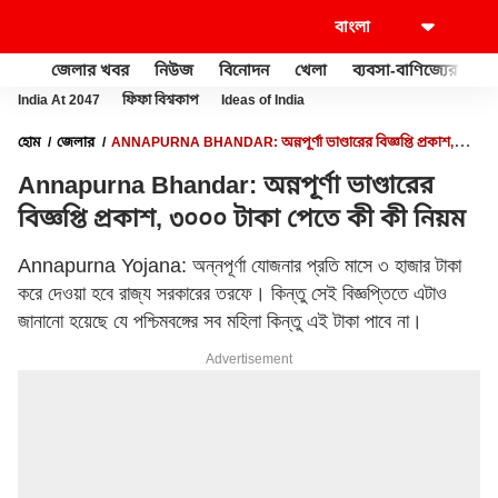
জেলার খবর
নিউজ
বিনোদন
খেলা
ব্যবসা-বাণিজ্যের
খু
India At 2047
ফিফা বিশ্বকাপ
Ideas of India
হোম
জেলার
ANNAPURNA BHANDAR: অন্নপূর্ণা ভাণ্ডারের বিজ্ঞপ্তি প্রকাশ,
৩০০০ টাকা পেতে কী কী নিয়ম
Annapurna Bhandar: অন্নপূর্ণা ভাণ্ডারের
বিজ্ঞপ্তি প্রকাশ, ৩০০০ টাকা পেতে কী কী নিয়ম
Annapurna Yojana: অন্নপূর্ণা যোজনার প্রতি মাসে ৩ হাজার টাকা
করে দেওয়া হবে রাজ্য সরকারের তরফে। কিন্তু সেই বিজ্ঞপ্তিতে এটাও
জানানো হয়েছে যে পশ্চিমবঙ্গের সব মহিলা কিন্তু এই টাকা পাবে না।
Advertisement