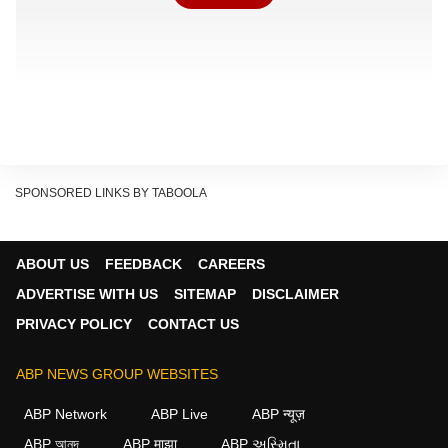
SPONSORED LINKS BY TABOOLA
ABOUT US
FEEDBACK
CAREERS
ADVERTISE WITH US
SITEMAP
DISCLAIMER
PRIVACY POLICY
CONTACT US
ABP NEWS GROUP WEBSITES
ABP Network
ABP Live
ABP न्यूज़
ABP আনন্দ
ABP माझा
ABP અસ્મિતા