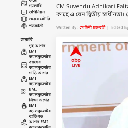
ফটো
CM Suvendu Adhikari Falta Mee
গ্যালারি
ওপিনিয়ন
কাছে এ যেন দ্বিতীয় স্বাধীনতা
ওয়েব স্টোরি
পডকাস্ট
Written By :
সোহিনী চক্রবর্তী
| Edited By
জরুরি
গৃহ ঋণের
EMI
ক্যালকুলেটর
বয়সের
ক্যালকুলেটর
গাড়ি ঋণের
EMI
ক্যালকুলেটর
BMI
ক্যালকুলেটর
শিক্ষা ঋণের
EMI
ক্যালকুলেটর
ব্যক্তিগত
ঋণের EMI
ক্যালকুলেটর