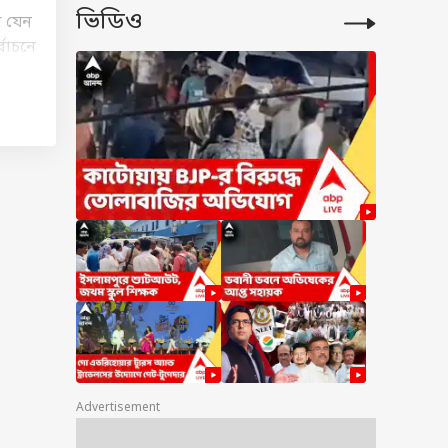
ভিডিও
া যেন
্বাচনে
পুরের
ন
ড়িয়ে
ের
্বে
যা যা
ীর এই
Advertisement
েলথ