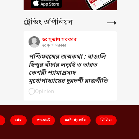
ট্রেন্ডিং ওপিনিয়ন
ড: সুভাষ সরকার
ড: সুভাষ সরকার
পশ্চিমবঙ্গের জন্মকথা : বাঙালি
হিন্দুর বাঁচার লড়াই ও ভারত
কেশরী শ্যামাপ্রসাদ
মুখোপাধ্যায়ের দূরদর্শী রাজনীতি
Opinion
স
গেম
পডকাস্ট
ফটো গ্যালারি
ভিডিও