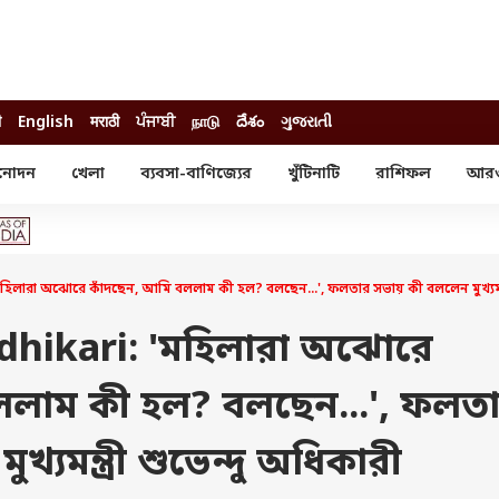
ी
English
मराठी
ਪੰਜਾਬੀ
நாடு
దేశం
ગુજરાતી
নোদন
খেলা
ব্যবসা-বাণিজ্যের
খুঁটিনাটি
রাশিফল
আর
োদন
খেলা
ব্যবসা-বাণিজ্য
স্টার
ক্রিকেট
বাজেট
য়াল
ফুটবল
আইপিও
ম রিভিউ
আইপিএল
পার্সোনাল ফিনান্স
রা অঝোরে কাঁদছেন, আমি বললাম কী হল? বলছেন...', ফলতার সভায় কী বললেন মুখ্যমন্ত্র
অলিম্পিক্স
লটারি
ো পরব
শিক্ষা
hikari: 'মহিলারা অঝোরে
বিজ্ঞান
ললাম কী হল? বলছেন...', ফলত
ম
বাংলাদেশ
ব্র্যান্ডওয়্যার
্যমন্ত্রী শুভেন্দু অধিকারী
যমিকের ফল
উচ্চ মাধ্যমিকের ফল