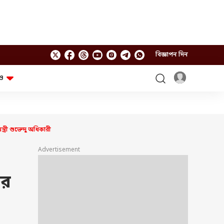
বিজ্ঞাপন দিন
ও
লাইফস্টাইল
প্রযুক্তি
স্বাস্থ্য
গ্যাজেট
চ্যাট জিপিটি
টিভি শো
ী শুভেন্দু অধিকারী
ঘন্টাখানেক সঙ্গে সুমন
খুঁটিনাটি
এবিপি অন দ্য স্পট
Advertisement
আনন্দ সকাল
অফবিট
যুক্তি-তক্কো
আনন্দ খবর
ার
ছকভাঙা ৬টা
ফ্যাক্ট চেক