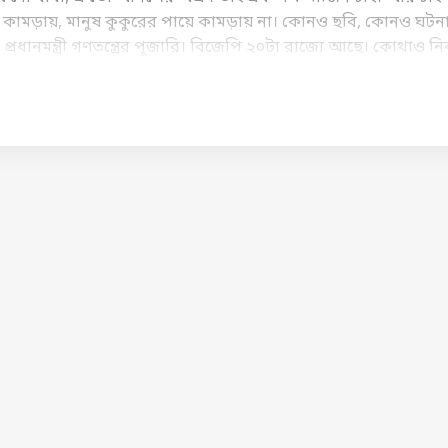
পায়ে কামড়ায়, মানুষ কুকুরের পায়ে কামড়ায় না। কোনও ছবি, কোনও ঘটন
ানমন্ত্রী গণতন্ত্রের পূজারি। বিজেপি ২০টা রাজ্যে আছে। কোথাও নির
সা হয় না। আমরা ওইরকম জামাতি তৃণমূল নই। আমরা বলি না ৪ তারিখে দু
াপতি বলেন, অভিনন্দন যাত্রা করুন। অনিচ্ছুকের গায়ে আবির দেবে
া বিধানসভা কেন্দ্রে পুনর্নির্বাচন হবে। তার আগে শনিবার ফলতায় দাঁ
ন মুখ্যমন্ত্রী শুভেন্দু অধিকারী। তাঁর মুখে উঠে এল ফলতার উন্নয়ন
ত্রী বলেছেন, 'আমি কথা দিয়ে গেলাম, গোটা রাজ্য়ে নরেন্দ্র মোদির নেতৃত
র সংকল্প পত্রে যা যা বলেছে, সেগুলো তো কার্যকর করব।
অমিত শাহ
জি 
সাথে ফলতার জন্য় স্পেশাল ডেভেলপমেন্ট প্য়াকেজ হবে।' মুখ্যমন্ত্র
 তাহলে কি ফলতার উন্নয়নে বাড়তি নজর দিতে চলেছে রাজ্যের নতুন
বে? নতুন করে বিনিয়োগ আসবে?
্তর। বিগত ৮ বছরের বেশি সময় ধরে কর্মরত। টেকনোলজি, লাইফস্টাইল, হ
ে আগ্রহ রয়েছে।