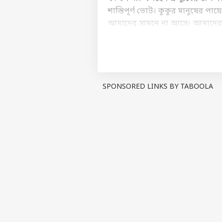
শান্তিপূর্ণ ভোট। কুকুর মানুষের 
আমাদের সামনে না আসে। আমাদের প্রধ
সন্ত্রাস হয় না। ভোট পরবর্তী হিং
পর ডিজে বাজবে। আমাদের রাজ্য সভ
না।'
বৃহস্পতিবার দক্ষিণ ২৪ পরগনার ফলত
SPONSORED LINKS BY TABOOLA
সেখানকার মানুষকে আশার কথা শোনালে
জন্য বিশেষ প্যাকেজের কথা। মুখ্যমন্
ভারতীয় জনতা পার্টি নির্বাচনে, তা
বলেছেন, সেগুলো তো কার্যকর করব, 
ঘোষণার পরেই, শুরু হয়েছে জল্পনা,
সরকার? পরিকাঠামো উন্নত করা হ
About the author
সোহিনী চক্রবর্তী
ভূগোলে স্নাতকোত
ভিত্তিক লেখালেখিত