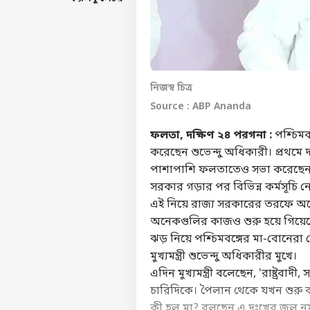
নিজস্ব চিত্র
Source : ABP Ananda
ফলতা, দক্ষিণ ২৪ পরগনা :
পশ্চিমব
করেছেন শুভেন্দু অধিকারী। প্রথম
পাশাপাশি ফলতাতেও সভা করেছেন মু
সরকার গড়ার পর বিভিন্ন কর্মসূচি নেও
এই নিয়ে রাজ্য সরকারের তরফে অনেক
অনেকগুলির কাজও শুরু হয়ে গিয়েছ
ঝড় নিয়ে পশ্চিমবঙ্গের মা-বোনের
মুখ্যমন্ত্রী
শুভেন্দু অধিকারী
র মুখে।
এদিন মুখ্যমন্ত্রী বলেছেন, 'রাষ্ট্রব
চারিদিকে। পৈলান থেকে যখন শুরু
কী হল মা? বলছেন এ দুঃখের জল নয় 