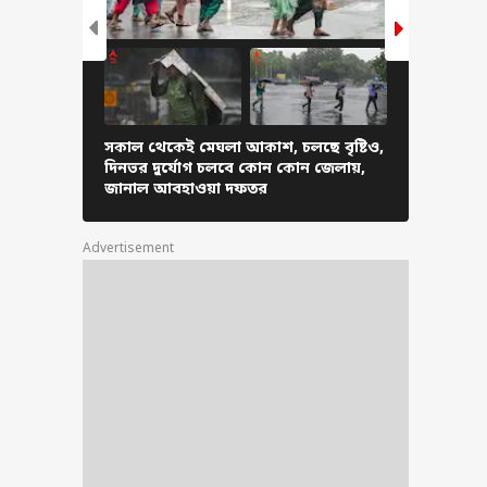
ইয়ে মহার্ঘ রান্নাঘর!
 বাড়ল পেঁয়াজের
, LPG-ও চড়া, বাড়ল
-নন ভেজ থালির
, কতটা বাড়ল
সকাল থেকেই মেঘলা আকাশ, চলছে বৃষ্টিও,
ভারী বর্ষণে ব
ার রান্নার খরচ?
দিনভর দুর্যোগ চলবে কোন কোন জেলায়,
কী করে আম
জানাল আবহাওয়া দফতর
না খেয়ে আ
বিপর্যস্ত 
Advertisement