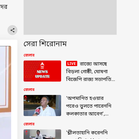
দের
সেরা শিরোনাম
জেলার
রাজ্যে আসছে
বিড়লা গোষ্ঠী, ঘোষণা
বিজেপি রাজ্য সভাপতির,
লাইভ আপডেট
জেলার
'অপমানিত হওয়ার
পরেও ভুলতে পারেননি
কলকাতার আবেগ',
রাজ্যে বড় শিল্প-গোষ্ঠীর
জেলার
আসার ঘোষণা শমীকের
'শ্লীলতাহানি করেননি