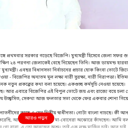
ঙ্গে প্রথমবার সরকার গড়েছে বিজেপি। মুখ্যমন্ত্রী হিসেবে জেলা সফর শু
ে দক্ষিণ ২৪ পরগনা জেলাকেই বেছে নিয়েছেন তিনি। আজ ডায়মন্ড হারব
খ্যমন্ত্রী। এবছর
বিধানসভা নির্বাচন
ের প্রচার হোক কিংবা ভোটে জিত
য়া - বিজেপির অন্যতম মূল লক্ষ্য নারী সুরক্ষা, নারী নিরাপত্তা। ইতিমধ
 নতুন প্রকল্পের কথা বলা হয়েছে। একগুচ্ছ কর্মসূচি নেওয়া হয়েছে।
ে। আর এবারে বিজেপির এই বিপুল ভোটে জয় এবং রাজ্যে বয়ে চলা গ
া যে উচ্ছ্বসিত, সেকথা আজ ফলতার সভা থেকে ফের একবার শোনা গিয়
াদী, সনাতনীদের কাছে এ যেন দ্বিতীয় স্বাধীনতা। গোটা বাংলা নাচছে। কী আন
আরও পড়ুন
 করেছি, আমি দেখছি মহিলারা, মা-বোনেরা অঝোরে কাঁদছেন। আমি ব
গো বাবা, এ তো আনন্দের অশ্রু। তাই এক লক্ষ মার্জিন চাই। আর চাই