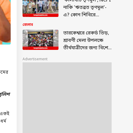
'কালীঘাট তৃণমূল', NCPI
নাকি 'ঋতব্রত তৃণমূল'-
এ? কোন শিবিরে
শ্যামপুকুরের শশী পাঁজা?
জেলার
তারকেশ্বরে রেকর্ড ভিড়,
শ্রাবণী মেলা উপলক্ষে
তীর্থযাত্রীদের জন্য বিশেষ
ব্যবস্থা রেলের
Advertisement
চিমের
পুলিশ
ে একই
র্ম