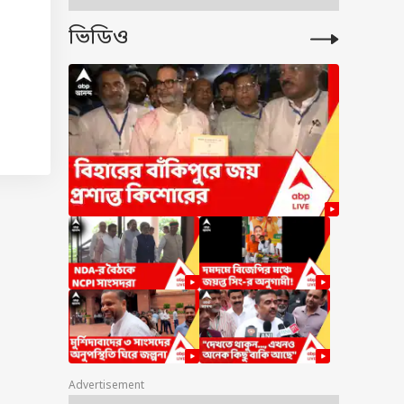
ভিডিও
েই তো
ার
Advertisement
নও