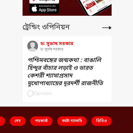
ট্রেন্ডিং ওপিনিয়ন
ড: সুভাষ সরকার
ড: সুভাষ সরকার
পশ্চিমবঙ্গের জন্মকথা : বাঙালি
হিন্দুর বাঁচার লড়াই ও ভারত
কেশরী শ্যামাপ্রসাদ
মুখোপাধ্যায়ের দূরদর্শী রাজনীতি
Opinion
স
গেম
পডকাস্ট
ফটো গ্যালারি
ভিডিও