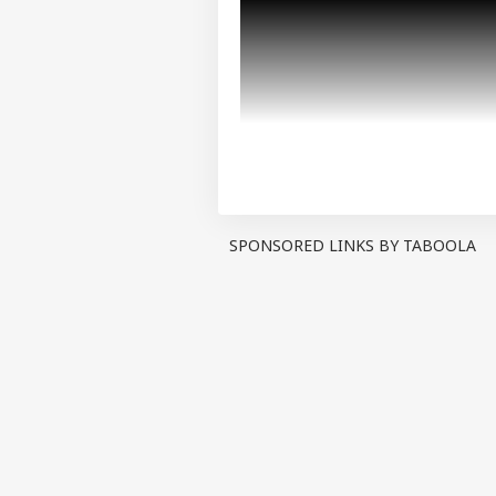
SPONSORED LINKS BY TABOOLA
তবে ফিরোজা বিবি বলছেন তাঁর গর্ব
হয় না। শুধু ডিগ্রি পেলেই তো হয় ন
আরও পড়ুন:
কালীঘাটে যাওয়ার আগে 
চেষ্টা করেন শুভেন্দু অধিকারী
তৃণমূল কি যোগাযোগ করেছে তাঁর স