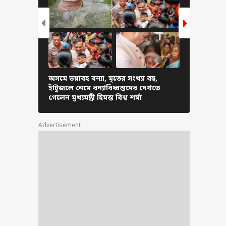
মিত ‘১০০ শতাংশ’
া ডাবরের মধু-ঘি খান
ড় নির্দেশ দিল FSSAI
অসমে ভয়াবহ বন্যা, মৃতের সংখ্যা বহু,
ফের দুর্যোগ
হাঁটুজলে নেমে বন্যাবিধ্বস্তদের দেখতে
সব জেলায়, 
গেলেন মুখ্যমন্ত্রী হিমন্ত বিশ্ব শর্মা
আবহাওয়া 
Advertisement