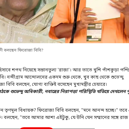
 কী বলছেন ফিরোজা বিবি?
্রী হিসাবে শপথ নিয়েছে সন্তানতুল্য 'রাজা'। আর তাতে খুশি পাঁশকুড়া পশ্
বি। নন্দীগ্রাম আন্দোলনের একদম শুরু থেকে, খুব কাছ থেকে শুভেন্দু
িবি বলছেন, যোগ্য ব্যক্তিই বসেছেন মুখ্যমন্ত্রীর চেয়ারে।
ে শুভেন্দু অধিকারী, নবান্নের নিরাপত্তা পরিস্থিতি খতিয়ে দেখলেন 
াক্তন তৃণমূল বিধায়ক? ফিরোজা বিবি বলছেন, "মনে আনন্দ হচ্ছে।" তব
কে। বলছেন, "তবে আমার আশা এইটুকু, যে উনি যেন সম্মানের সঙ্গে রাজ ধ