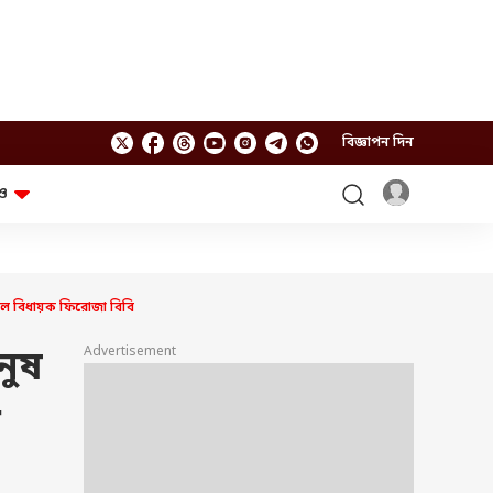
বিজ্ঞাপন দিন
ও
লাইফস্টাইল
প্রযুক্তি
স্বাস্থ্য
গ্যাজেট
চ্যাট জিপিটি
টিভি শো
ণমূল বিধায়ক ফিরোজা বিবি
ঘন্টাখানেক সঙ্গে সুমন
খুঁটিনাটি
এবিপি অন দ্য স্পট
Advertisement
নুষ
আনন্দ সকাল
অফবিট
যুক্তি-তক্কো
আনন্দ খবর
ি
ছকভাঙা ৬টা
ফ্যাক্ট চেক