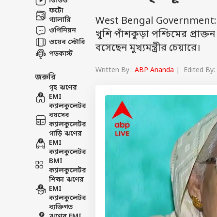
ভিডিও
ফটো
West Bengal Government: মুখ
গ্যালারি
ওপিনিয়ন
খুশি পাঁশকুড়া পশ্চিমের প্রাক্
ওয়েব স্টোরি
বসেছেন মুখ্যমন্ত্রীর চেয়ারে।
পডকাস্ট
Written By :
ABP Ananda
| Edited By:
জরুরি
গৃহ ঋণের
EMI
ক্যালকুলেটর
বয়সের
ক্যালকুলেটর
গাড়ি ঋণের
EMI
ক্যালকুলেটর
BMI
ক্যালকুলেটর
শিক্ষা ঋণের
EMI
ক্যালকুলেটর
ব্যক্তিগত
ঋণের EMI