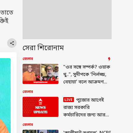
 তাতে
্তিই
সেরা শিরোনাম
জেলার
"ওর সঙ্গে সম্পর্ক? ওয়াক
থু..", সুদীপকে ‘নির্লজ্জ,
বেহায়া’ বলে আক্রমণ
তাপসের
জেলার
পুজোর আগেই
রাজ্য সরকারি
কর্মচারিদের জন্য আরও
২০% DA
জেলার