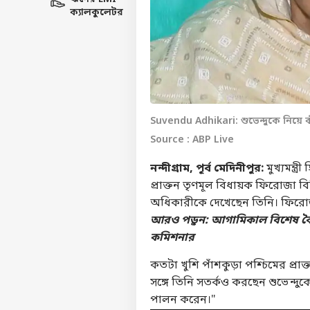
ক্যালকুলেটর
Suvendu Adhikari: শুভেন্দুকে নিয়ে
Source : ABP Live
নন্দীগ্রাম, পূর্ব মেদিনীপুর:
মুখ্যমন্ত
প্রাক্তন তৃণমূল বিধায়ক ফিরোজা বি
অধিকারীকে দেখেছেন তিনি। ফিরোজা ব
আরও পড়ুন:
আগামিকাল বিশেষ বৈঠক
কমিশনার
কতটা খুশি পাঁশকুড়া পশ্চিমের প্র
সঙ্গে তিনি সতর্কও করছেন শুভেন্দু
পালন করেন।"