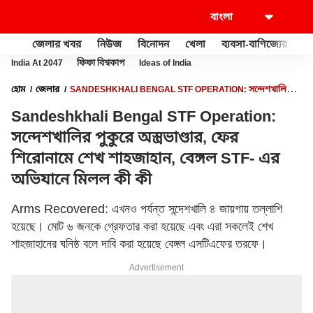
জেলার খবর
নিউজ
বিনোদন
খেলা
ব্যবসা-বাণিজ্যের
খু
India At 2047
ফিফা বিশ্বকাপ
Ideas of India
হোম
জেলার
SANDESHKHALI BENGAL STF OPERATION: সন্দেশখালির
পুকুরে অস্ত্রভাণ্ডার, ফের শিরোনামে শেখ শাহজাহান, বেঙ্গল STF- এর অভিযানে মিলল কী
Sandeshkhali Bengal STF Operation:
কী
সন্দেশখালির পুকুরে অস্ত্রভাণ্ডার, ফের
শিরোনামে শেখ শাহজাহান, বেঙ্গল STF- এর
অভিযানে মিলল কী কী
Arms Recovered: এখনও পর্যন্ত সন্দেশখালি ৪ জায়গায় তল্লাশি
হয়েছে। মোট ৬ জনকে গ্রেফতার করা হয়েছে এবং এরা সকলেই শেখ
শাহজাহানের ঘনিষ্ঠ বলে দাবি করা হয়েছে বেঙ্গল এসটিএফের তরফে।
Advertisement