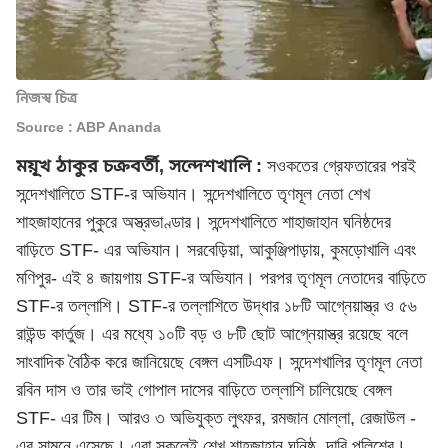
নিজস্ব চিত্র
Source : ABP Ananda
ময়ূখ ঠাকুর চক্রবর্তী, সন্দেশখালি :
সওকতের গ্রেফতারের পরই
সন্দেশখালিতে STF-র অভিযান। সন্দেশখালিতে তৃণমূল নেতা শেখ
শাহজাহানের পুকুরে অস্ত্রভাণ্ডার। সন্দেশখালিতে শাহাজাহান ঘনিষ্ঠদের
বাড়িতে STF- এর অভিযান। সরবেড়িয়া, আকুঞ্জিপাড়ায়, কুমড়োখালি এবং
মণিপুর- এই ৪ জায়গায় STF-র অভিযান। পরপর তৃণমূল নেতাদের বাড়িতে
STF-র তল্লাশি। STF-র তল্লাশিতে উদ্ধার ১৮টি আগ্নেয়াস্ত্র ও ৫৬
রাউন্ড কার্তুজ। এর মধ্যে ১০টি বড় ও ৮টি ছোট আগ্নেয়াস্ত্র রয়েছে বলে
সাংবাদিক বৈঠিক করে জানিয়েছে বেঙ্গল এসটিএফ। সন্দেশখালির তৃণমূল নেতা
রবিন দাস ও তার ভাই গোপাল দাসের বাড়িতে তল্লাশি চালিয়েছে বেঙ্গল
STF- এর টিম। আরও ৩ অভিযুক্ত লুৎফর, রমজান মোল্লা, রেজাউল -
এর সামনে এসেছে। এরা সকলেই শেখ শাহজাহান ঘনিষ্ঠ, দাবি পুলিশের।