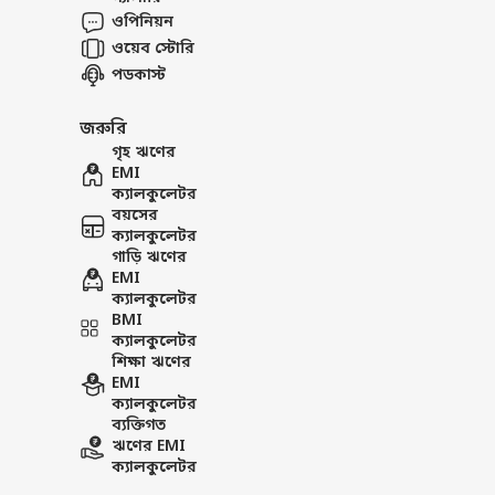
Wishing them the very best as 
ওপিনিয়ন
the…
ওয়েব স্টোরি
— Narendra Modi (@narendra
পডকাস্ট
উল্লেখ্য, এবারের সিভিল সার্ভিস পর
সরকার। এর মধ্যে আইএএস-এর জন্য
জরুরি
১৫০, সেন্ট্রাল সার্ভিসেস গ্রুপ 'এ'-এ
গৃহ ঋণের
Education Loan Information
EMI
Calculate Education Loan EM
ক্যালকুলেটর
বয়সের
PUBLISHED AT : 07 MAR 2026 02:25 PM 
ক্যালকুলেটর
Tags :
UPSC
Success Story
Ci
গাড়ি ঋণের
EMI
ক্যালকুলেটর
Breaking News, Anytime, An
BMI
ক্যালকুলেটর
শিক্ষা ঋণের
EMI
ক্যালকুলেটর
ব্যক্তিগত
ঋণের EMI
ক্যালকুলেটর