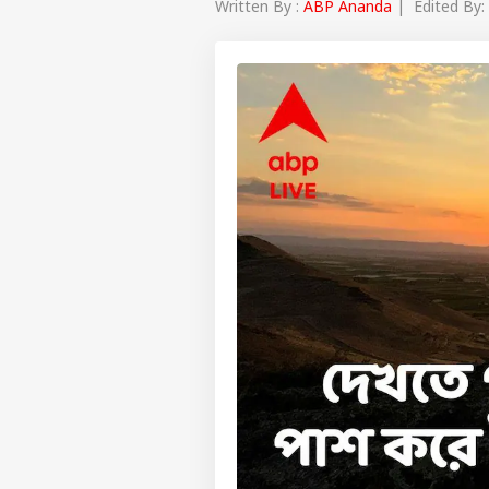
Written By :
ABP Ananda
| Edited By: