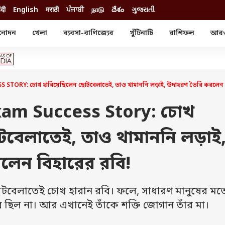
ंदी
English
मराठी
ਪੰਜਾਬੀ
நாடு
దేశం
ગુજરાતી
নোদন
খেলা
ব্যবসা-বাণিজ্যের
খুঁটিনাটি
রাশিফল
আর
োদন
খেলা
ব্যবসা-বাণিজ্য
স্টার
ক্রিকেট
বাজেট
য়াল
ফুটবল
আইপিও
ম রিভিউ
আইপিএল
পার্সোনাল ফিনান্স
STORY: চোখ হারিয়েছিলেন ছোটবেলাতেই, তাও থামাননি লড়াই, উদাহরণ তৈরি করলেন ব
অলিম্পিক্স
লটারি
ো পরব
শিক্ষা
Exam Success Story: চোখ
বিজ্ঞান
টবেলাতেই, তাও থামাননি লড়াই
ম
বাংলাদেশ
ব্র্যান্ডওয়্যার
লেন বিহারের রবি!
যমিকের ফল
উচ্চ মাধ্যমিকের ফল
োটবেলাতেই চোখ হারান রবি। ফলে, সাধারণ মানুষের ম
ভব ছিল না। আর এখানেই তাঁকে শক্তি জোগান তাঁর মা।