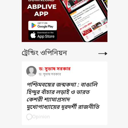
ng
েছিল
পদ
ট্রেন্ডিং ওপিনিয়ন
ড: সুভাষ সরকার
ড: সুভাষ সরকার
পশ্চিমবঙ্গের জন্মকথা : বাঙালি
হিন্দুর বাঁচার লড়াই ও ভারত
কেশরী শ্যামাপ্রসাদ
মুখোপাধ্যায়ের দূরদর্শী রাজনীতি
Opinion