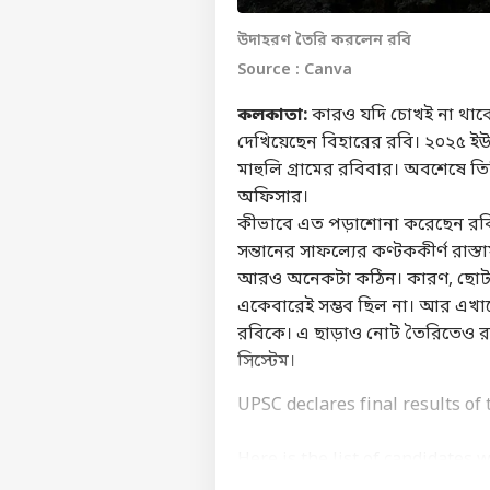
উদাহরণ তৈরি করলেন রবি
Source : Canva
কলকাতা:
কারও যদি চোখই না থাকে 
দেখিয়েছেন বিহারের রবি। ২০২৫ ই
মাহুলি গ্রামের রবিবার। অবশেষে ত
অফিসার।
কীভাবে এত পড়াশোনা করেছেন রবি
সন্তানের সাফল্যের কণ্টককীর্ণ রাস্ত
আরও অনেকটা কঠিন। কারণ, ছোটবেল
একেবারেই সম্ভব ছিল না। আর এখা
রবিকে। এ ছাড়াও নোট তৈরিতেও রব
সিস্টেম।
UPSC declares final results of 
ব্যক্ত
Here is the list of candidates 