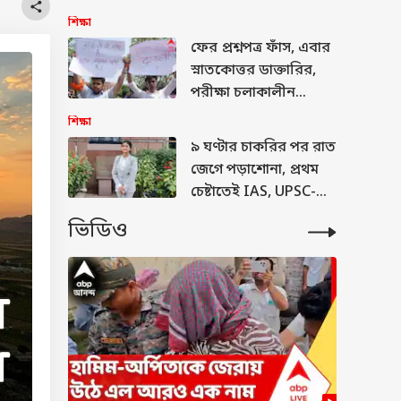
পরিবারের মেয়ের লড়াই!
শিক্ষা
কোচিং ছাড়াই UPSC-তে
ফের প্রশ্নপত্র ফাঁস, এবার
সাফল্য
স্নাতকোত্তর ডাক্তারির,
পরীক্ষা চলাকালীন
বেরিয়ে গেল উত্তরপত্রও,
শিক্ষা
আজব যুক্তি
৯ ঘণ্টার চাকরির পর রাত
আধিকারিকের
জেগে পড়াশোনা, প্রথম
চেষ্টাতেই IAS, UPSC-তে
সাফল্যের নজির শ্বেতা
ভিডিও
ভারতীর