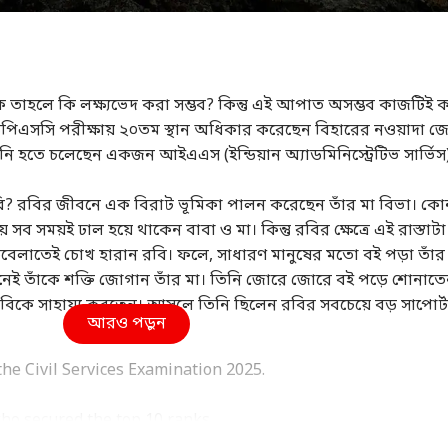
তাহলে কি লক্ষ্যভেদ করা সম্ভব? কিন্তু এই আপাত অসম্ভব কাজটিই 
উপিএসসি পরীক্ষায় ২০তম স্থান অধিকার করেছেন বিহারের নওয়াদা জ
িনি হতে চলেছেন একজন আইএএস (ইন্ডিয়ান অ্যাডমিনিস্ট্রেটিভ সার্ভিস
? রবির জীবনে এক বিরাট ভূমিকা পালন করেছেন তাঁর মা বিভা। ক
ায় সব সময়ই ঢাল হয়ে থাকেন বাবা ও মা। কিন্তু রবির ক্ষেত্রে এই রাস্তাট
াতেই চোখ হারান রবি। ফলে, সাধারণ মানুষের মতো বই পড়া তাঁর 
নেই তাঁকে শক্তি জোগান তাঁর মা। তিনি জোরে জোরে বই পড়ে শোনাত
িকে সাহায্য করতেন। আসলে তিনি ছিলেন রবির সবচেয়ে বড় সাপোর্ট
আরও পড়ুন
the Civil Services Examination 2025.
িগত কর্নার
who secured the top 10 ranks.