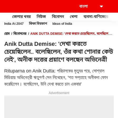
জেলার খবর
নিউজ
বিনোদন
খেলা
ব্যবসা-বাণিজ্যের
খু
India At 2047
ফিফা বিশ্বকাপ
Ideas of India
হোম
বিনোদনের
ANIK DUTTA DEMISE: 'দেখা করতে চেয়েছিলেন.. বলেছিলেন,
ওঁর কথা শোনার কেউ নেই', অনীক দত্তের প্রয়াণে বলছেন অভিনেত্রী
Anik Dutta Demise: 'দেখা করতে
চেয়েছিলেন.. বলেছিলেন, ওঁর কথা শোনার কেউ
নেই', অনীক দত্তের প্রয়াণে বলছেন অভিনেত্রী
Rituparna on Anik Dutta: পরিচালকের মৃত্যুর পরে, সোশ্যাল
মিডিয়ায় অভিনেত্রী ঋতুপর্ণা সেন লিখেছেন, 'গত সপ্তাহে অনীকদা ফোন
করেছিলেন। বলেছিলেন, উনি দেখা করতে চান একবার'
Advertisement