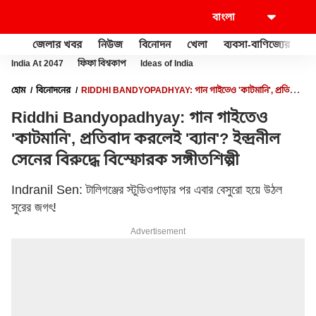
জেলার খবর
নিউজ
বিনোদন
খেলা
ব্যবসা-বাণিজ্যের
খু
India At 2047
ফিফা বিশ্বকাপ
Ideas of India
হোম
বিনোদনের
RIDDHI BANDYOPADHYAY: গান গাইতেও 'কাটমানি', প্রতিবাদ
করলেই 'ব্যান'? ইন্দ্রনীল সেনের বিরুদ্ধে বিস্ফোরক সঙ্গীতশিল্পী
Riddhi Bandyopadhyay: গান গাইতেও
'কাটমানি', প্রতিবাদ করলেই 'ব্যান'? ইন্দ্রনীল
সেনের বিরুদ্ধে বিস্ফোরক সঙ্গীতশিল্পী
Indranil Sen: টালিগঞ্জের স্টুডিওপাড়ার পর এবার বেসুরো হয়ে উঠল
সুরের জগৎ!
Advertisement