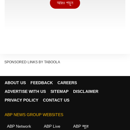
আরও পড়ুন
SPONSORED LINKS BY TABOOLA
ABOUT US
FEEDBACK
CAREERS
গান গাইতেও 'কাটমানি'?
ADVERTISE WITH US
SITEMAP
DISCLAIMER
টালিগঞ্জের স্টুডিওপাড়ার পর এবার বেসুরো হয়ে উঠল সুরের জগৎ! তৃণমূল
PRIVACY POLICY
CONTACT US
সরকারের বিরুদ্ধে ক্ষোভ উগরে দিলেন সঙ্গীতশিল্পী ঋদ্ধি বন্দ্যোপাধ্যায়।
ABP NEWS GROUP WEBSITES
এবার সঙ্গীত জগতেও উঠল কাটমানি নেওয়ার অভিযোগ! লবিবাজি ও
সিন্ডিকেটরাজের মতো চাঞ্চল্যকর অভিযোগ করলেন প্রাক্তন মন্ত্রী ও শিল্পী
ABP Network
ABP Live
ABP न्यूज़