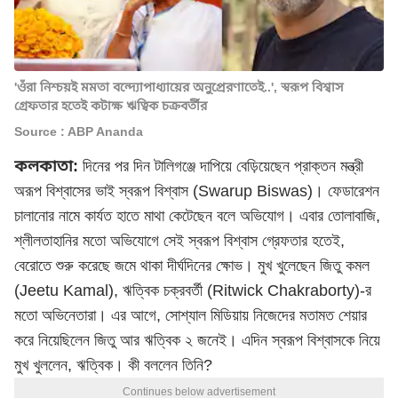
'ওঁরা নিশ্চয়ই মমতা বন্দ্যোপাধ্যায়ের অনুপ্রেরণাতেই..', স্বরূপ বিশ্বাস
গ্রেফতার হতেই কটাক্ষ ঋত্বিক চক্রবর্তীর
Source : ABP Ananda
কলকাতা:
দিনের পর দিন টালিগঞ্জে দাপিয়ে বেড়িয়েছেন প্রাক্তন মন্ত্রী
অরূপ বিশ্বাসের ভাই স্বরূপ বিশ্বাস (Swarup Biswas)। ফেডারেশন
চালানোর নামে কার্যত হাতে মাথা কেটেছেন বলে অভিযোগ। এবার তোলাবাজি,
শ্লীলতাহানির মতো অভিযোগে সেই স্বরূপ বিশ্বাস গ্রেফতার হতেই,
বেরোতে শুরু করেছে জমে থাকা দীর্ঘদিনের ক্ষোভ। মুখ খুলেছেন জিতু কমল
(Jeetu Kamal), ঋত্বিক চক্রবর্তী (Ritwick Chakraborty)-র
মতো অভিনেতারা। এর আগে, সোশ্যাল মিডিয়ায় নিজেদের মতামত শেয়ার
করে নিয়েছিলেন জিতু আর ঋত্বিক ২ জনেই। এদিন স্বরূপ বিশ্বাসকে নিয়ে
মুখ খুললেন, ঋত্বিক। কী বললেন তিনি?
Continues below advertisement