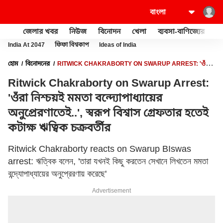
জেলার খবর
নিউজ
বিনোদন
খেলা
ব্যবসা-বাণিজ্যের
খু
India At 2047
ফিফা বিশ্বকাপ
Ideas of India
হোম
বিনোদনের
RITWICK CHAKRABORTY ON SWARUP ARREST: 'ওঁরা
নিশ্চয়ই মমতা বন্দ্যোপাধ্যায়ের অনুপ্রেরণাতেই..', স্বরূপ বিশ্বাস গ্রেফতার হতেই কটাক্ষ
Ritwick Chakraborty on Swarup Arrest:
ঋত্বিক চক্রবর্তীর
'ওঁরা নিশ্চয়ই মমতা বন্দ্যোপাধ্যায়ের
অনুপ্রেরণাতেই..', স্বরূপ বিশ্বাস গ্রেফতার হতেই
কটাক্ষ ঋত্বিক চক্রবর্তীর
Ritwick Chakraborty reacts on Swarup BIswas
arrest: ঋত্বিক বলেন, 'তারা যখনই কিছু করতেন সেখানে লিখতেন মমতা
বন্দ্যোপাধ্যায়ের অনুপ্রেরণায় করেছে'
Advertisement