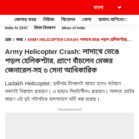
জেলার খবর
নিউজ
বিনোদন
খেলা
ব্যবসা-বাণিজ্যের
খু
India At 2047
ফিফা বিশ্বকাপ
Ideas of India
হোম
খবর
ARMY HELICOPTER CRASH: লাদাখে ভেঙে পড়ল হেলিকপ্টার,
প্রাণে বাঁচলেন মেজর জেনারেল-সহ ৩ সেনা আধিকারিক
Army Helicopter Crash: লাদাখে ভেঙে
পড়ল হেলিকপ্টার, প্রাণে বাঁচলেন মেজর
জেনারেল-সহ ৩ সেনা আধিকারিক
Ladakh Helicopter: দুর্ঘটনায় তিনজনই আহত হলেও বর্তমানে
সকলেই নিরাপদে রয়েছেন। এ ছাড়াও স্থিতিশীলও রয়েছেন। সামান্য চোটের
কারণে এই দুই পাইলটকে হাসপাতালে ভর্তি করা হয়েছে।
Advertisement