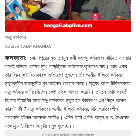
সঞ্জু কর্মকার
Source : ABP ANANDA
কলকাতা:
সোনারপুরের মৃত তৃণমূল কর্মী সঞজু কর্মকারের বাড়িতে যাওয়ার
পথেই শনিবার রোষের মুখে পড়েছিলেন
অভিষেক বন্দ্যোপাধ্যায়
। আর এবার
তাঁর বিরুদ্ধেই বিস্ফোরক অভিযোগ তুললেন তাঁর আত্মীয় ইপ্সিতা কর্মকার।
মৃত্যুকালীন জবানবন্দীর খুব আইনত গুরুত্ব আছে। মৃত্যুর আগে চিকিৎসককে
সঞ্জু কর্মকার জানিয়েছিলেন কেউ তাঁকে আঘাত করেনি। তাহলে ভোট পরবর্তী
হিংসায় বিজেপির হাতে সঞ্জু কর্মকারের মৃত্যু হল কীকরে ? এর পিছন আসল
কারণটা কী ? সঞ্জু কর্মকারের আত্মীয় ইপ্সিতা কর্মকার, যিনি প্রতিবেশীও,
পাশাপাশি ঘটনার অন্যতম সাক্ষীও। এদিন তিনি এবিপি আনন্দ-র ‘ঘণ্টাখানেক
সঙ্গে সুমন’, বিশেষ অনুষ্ঠানে মুখ খুলেছেন।
Continues below advertisement