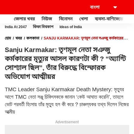
জেলার খবর
নিউজ
বিনোদন
খেলা
ব্যবসা-বাণিজ্যের
খু
India At 2047
ফিফা বিশ্বকাপ
Ideas of India
হোম
খবর
কলকাতা
SANJU KARMAKAR: তৃণমূল নেতা সঞজু কর্মকারের
মৃত্যুর আসল কারণটা কী ? “অ্যান্টি সোশ্যাল ছিল”, তাঁর বিরুদ্ধে বিস্ফোরক অভিযোগ
Sanju Karmakar: তৃণমূল নেতা সঞজু
আত্মীয়র
কর্মকারের মৃত্যুর আসল কারণটা কী ? “অ্যান্টি
সোশ্যাল ছিল”, তাঁর বিরুদ্ধে বিস্ফোরক
অভিযোগ আত্মীয়র
TMC Leader Sanju Karmakar Death Mystery: মৃত্যুর
আগে TMC নেতা সঞ্জু চিকিৎসককে জানান ‘কেউ আঘাত করেনি’, তাহলে
ভোট পরবর্তী হিংসায় তাঁর মৃত্যু হল কী করে ? চাঞ্চল্যকর তথ্য দিলেন নিজের
আত্মীয়
Advertisement