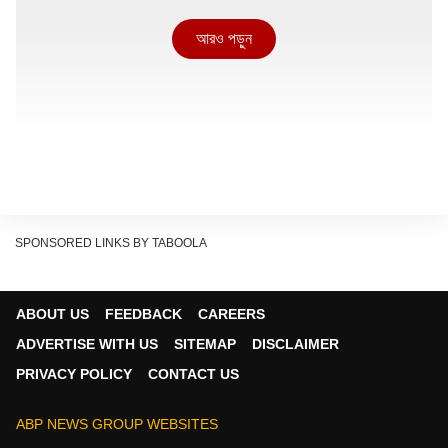
আরও পড়ুন
SPONSORED LINKS BY TABOOLA
ABOUT US
FEEDBACK
CAREERS
একই ছবি দেখা যায় আন্তর্জাতিক তেলের বাজারেও । ব্রেন্ট ক্রুডের দাম
ADVERTISE WITH US
SITEMAP
DISCLAIMER
কমে যায় ৫.৭ শতাংশ । ফলে এই তেলের দাম নেমে আসে ব্যারেল প্রতি
PRIVACY POLICY
CONTACT US
৯৭.৬৯ ডলারে । অন্যদিকে মার্কিন ওয়েস্ট টেক্সাস ইন্টারমিডিয়েট (WTI)-
এর দাম কমে গিয়েছে প্রায় ৬ শতাংশ । এর দাম পৌঁছে গিয়েছে ৯০.৮৫
ABP NEWS GROUP WEBSITES
ডলারে ।