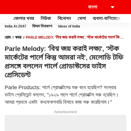
জেলার খবর
নিউজ
বিনোদন
খেলা
ব্যবসা-বাণিজ্যের
খু
India At 2047
ফিফা বিশ্বকাপ
Ideas of India
হোম
খবর
PARLE MELODY: 'বিশ্ব জয় করাই লক্ষ্য', 'স্টক মার্কেটের পার্লে কিন্তু
আমরা নই', মেলোডি টফি প্রসঙ্গে বললেন পার্লে প্রোডাক্টসের ভাইস প্রেসিডেন্ট
Parle Melody: 'বিশ্ব জয় করাই লক্ষ্য', 'স্টক
মার্কেটের পার্লে কিন্তু আমরা নই', মেলোডি টফি
প্রসঙ্গে বললেন পার্লে প্রোডাক্টসের ভাইস
প্রেসিডেন্ট
Parle Products: পার্লে প্রোডাক্টসের শুরু কবে হয়েছিল? সংস্থার
ভাইস প্রেসিডেন্ট বললেন, "১৯২৯ সালে পার্লে প্রোডাক্টস শুরু হয়েছিল।
আমরা প্রথমে একটা কনফেকশনারি হিসাবে কাজ শুরু করেছিলাম।"
Advertisement