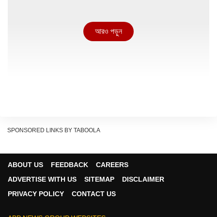
আরও পড়ুন
SPONSORED LINKS BY TABOOLA
ABOUT US
FEEDBACK
CAREERS
ADVERTISE WITH US
SITEMAP
DISCLAIMER
আরও পড়ুন:
মোদির দেওয়া ‘Melody’-তে মজলেন
PRIVACY POLICY
CONTACT US
মেলোনি, টফি রফতানিতে ১৬৬ শতাংশ বৃদ্ধি ভারতের