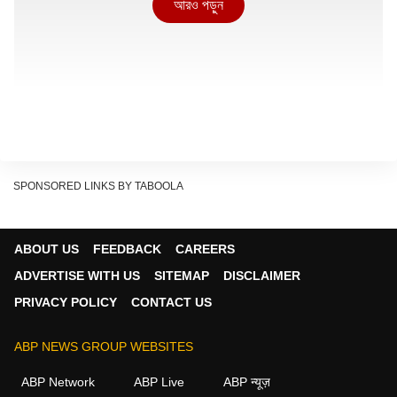
আরও পড়ুন
SPONSORED LINKS BY TABOOLA
Cockroach Janta Party: ইনস্টাগ্রামে লাফিয়ে বাড়ছে ফলোয়ার।
ককরোচ জনতা পার্টির X হ্যান্ডল খোলা যাচ্ছে না। ভারতে নিষিদ্ধ করা
হয়েছে বলে অভিযোগ।
Read More
ABOUT US
FEEDBACK
CAREERS
Cooking Oil : গ্যাসের পর রান্নার তেলেও সঙ্কট ? ব্যবহার
ADVERTISE WITH US
SITEMAP
DISCLAIMER
কমাতে বললেন মোদি, এর বিকল্প কী ?
PRIVACY POLICY
CONTACT US
Continues below advertisement
ABP NEWS GROUP WEBSITES
ABP Network
ABP Live
ABP न्यूज़