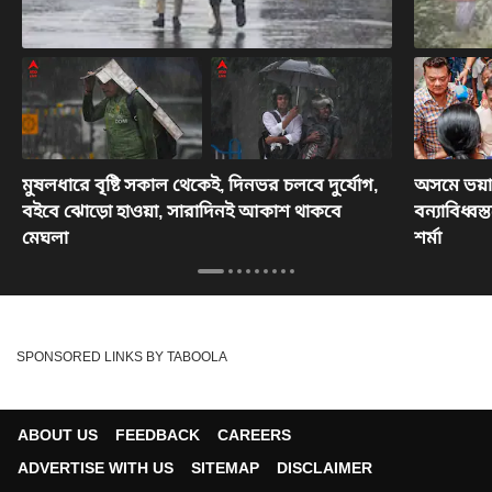
মুষলধারে বৃষ্টি সকাল থেকেই, দিনভর চলবে দুর্যোগ,
অসমে ভয়াবহ
বইবে ঝোড়ো হাওয়া, সারাদিনই আকাশ থাকবে
বন্যাবিধ্বস্
মেঘলা
শর্মা
SPONSORED LINKS BY TABOOLA
ABOUT US
FEEDBACK
CAREERS
ADVERTISE WITH US
SITEMAP
DISCLAIMER