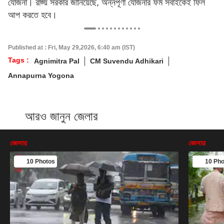
যোজনা। রাজ্য় সরকার জানিয়েছে, অন্নপূর্ণা যোজনার ফর্ম সবাইকেই ফিল
আপ করতে হবে।
Published at : Fri, May 29,2026, 6:40 am (IST)
Tags :
Agnimitra Pal
CM Suvendu Adhikari
Annapurna Yogona
আরও জানুন জেলার
জেলার
জেলার
10 Photos
10 Pho