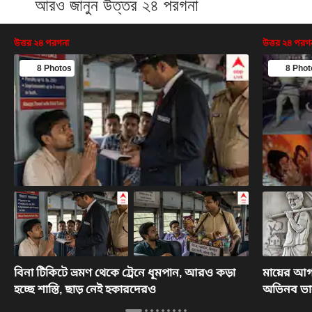
আরও জানুন উত্তর ২৪ পরগনা
উত্তর ২৪ পরগনা
উত্তর ২৪ পরগ
8 Photos
8 Phot
বিনা টিকিটে ভ্রমণ থেকে ট্রেনে ধূমপান, আরও কড়া
মায়ের আগমন
হচ্ছে শাস্তি, ছাড় নেই হকারদেরও
অভিনব ভাব