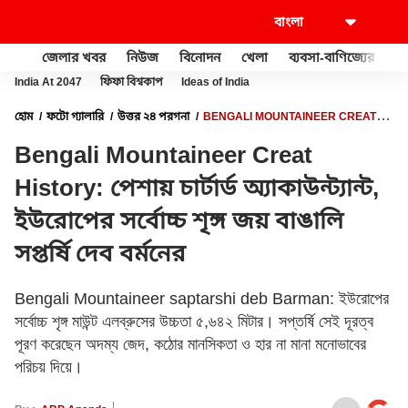
জেলার খবর
নিউজ
বিনোদন
খেলা
ব্যবসা-বাণিজ্যের
খু
India At 2047
ফিফা বিশ্বকাপ
Ideas of India
হোম
ফটো গ্যালারি
উত্তর ২৪ পরগনা
BENGALI MOUNTAINEER CREAT
HISTORY: পেশায় চার্টার্ড অ্যাকাউন্ট্যান্ট, ইউরোপের সর্বোচ্চ শৃঙ্গ জয় বাঙালি সপ্তর্ষি দেব
Bengali Mountaineer Creat
বর্মনের
History: পেশায় চার্টার্ড অ্যাকাউন্ট্যান্ট,
ইউরোপের সর্বোচ্চ শৃঙ্গ জয় বাঙালি
সপ্তর্ষি দেব বর্মনের
Bengali Mountaineer saptarshi deb Barman: ইউরোপের
সর্বোচ্চ শৃঙ্গ মাউন্ট এলব্রুসের উচ্চতা ৫,৬৪২ মিটার। সপ্তর্ষি সেই দূরত্ব
পূরণ করেছেন অদম্য জেদ, কঠোর মানসিকতা ও হার না মানা মনোভাবের
পরিচয় দিয়ে।