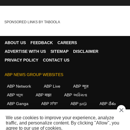
SPONSORED LINKS BY TABOOLA
ABOUT US
FEEDBACK
CAREERS
ADVERTISE WITH US
SITEMAP
DISCLAIMER
PRIVACY POLICY
CONTACT US
ABP NEWS GROUP WEBSITES
ABP Network
ABP Live
ABP न्यूज़
ABP আনন্দ
ABP माझा
ABP અસ્મિતા
ABP Ganga
ABP ਸਾਂਝਾ
ABP நாடு
ABP దేశం
×
FOLLOW US
We use cookies to improve your experience, analyze
traffic, and personalize content. By clicking "Allow", you
agree to our use of cookies.