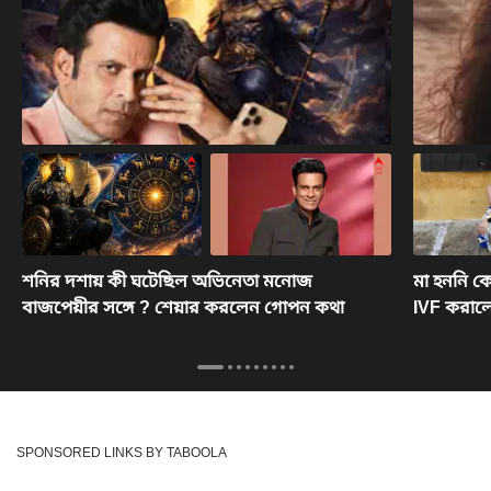
শনির দশায় কী ঘটেছিল অভিনেতা মনোজ
মা হননি ক
বাজপেয়ীর সঙ্গে ? শেয়ার করলেন গোপন কথা
IVF করাল
SPONSORED LINKS BY TABOOLA