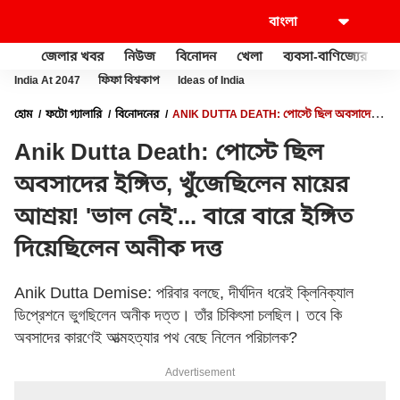
জেলার খবর
নিউজ
বিনোদন
খেলা
ব্যবসা-বাণিজ্যের
খু
India At 2047
ফিফা বিশ্বকাপ
Ideas of India
হোম
ফটো গ্যালারি
বিনোদনের
ANIK DUTTA DEATH: পোস্টে ছিল অবসাদের
ইঙ্গিত, খুঁজেছিলেন মায়ের আশ্রয়! 'ভাল নেই'... বারে বারে ইঙ্গিত দিয়েছিলেন অনীক দত্ত
Anik Dutta Death: পোস্টে ছিল
অবসাদের ইঙ্গিত, খুঁজেছিলেন মায়ের
আশ্রয়! 'ভাল নেই'... বারে বারে ইঙ্গিত
দিয়েছিলেন অনীক দত্ত
Anik Dutta Demise: পরিবার বলছে, দীর্ঘদিন ধরেই ক্লিনিক্যাল
ডিপ্রেশনে ভুগছিলেন অনীক দত্ত। তাঁর চিকিৎসা চলছিল। তবে কি
অবসাদের কারণেই আত্মহত্যার পথ বেছে নিলেন পরিচালক?
Advertisement