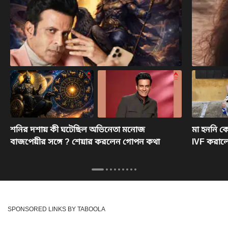
শনির দশায় কী ঘটেছিল অভিনেতা মনোজ
মা হননি ক
বাজপেয়ীর সঙ্গে ? শেয়ার করলেন গোপন কথা
IVF করাল
SPONSORED LINKS BY TABOOLA