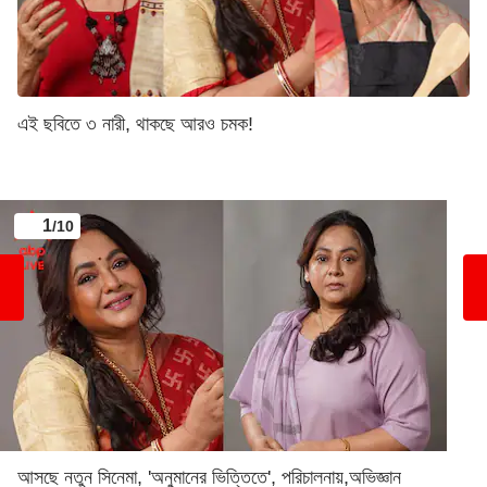
এই ছবিতে ৩ নারী, থাকছে আরও চমক!
1
/10
আসছে নতুন সিনেমা, 'অনুমানের ভিত্তিতে', পরিচালনায়,অভিজ্ঞান