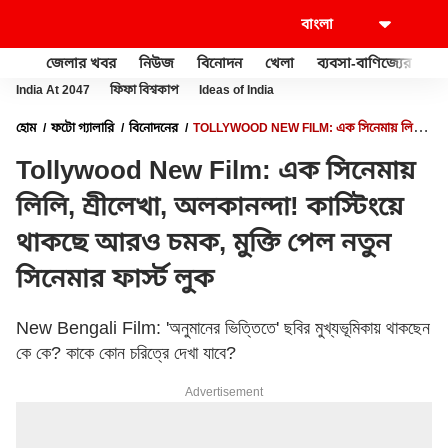
জেলার খবর
নিউজ
বিনোদন
খেলা
ব্যবসা-বাণিজ্যের
খু
India At 2047
ফিফা বিশ্বকাপ
Ideas of India
হোম
ফটো গ্যালারি
বিনোদনের
TOLLYWOOD NEW FILM: এক সিনেমায় লিলি,
শ্রীলেখা, অলকানন্দা! কাস্টিংয়ে থাকছে আরও চমক, মুক্তি পেল নতুন সিনেমার ফার্স্ট লুক
Tollywood New Film: এক সিনেমায়
লিলি, শ্রীলেখা, অলকানন্দা! কাস্টিংয়ে
থাকছে আরও চমক, মুক্তি পেল নতুন
সিনেমার ফার্স্ট লুক
New Bengali Film: 'অনুমানের ভিত্তিতে' ছবির মুখ্যভূমিকায় থাকছেন
কে কে? কাকে কোন চরিত্রে দেখা যাবে?
Advertisement