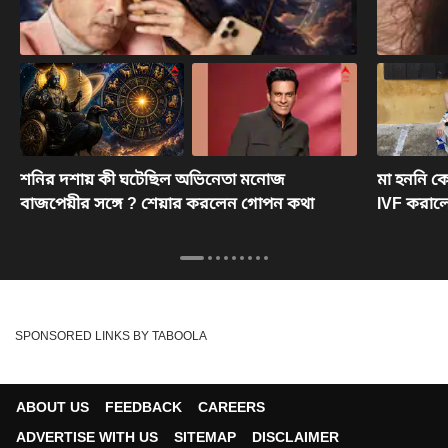
শনির দশায় কী ঘটেছিল অভিনেতা মনোজ
মা হননি ক
বাজপেয়ীর সঙ্গে ? শেয়ার করলেন গোপন কথা
IVF করাল
SPONSORED LINKS BY TABOOLA
ABOUT US
FEEDBACK
CAREERS
ADVERTISE WITH US
SITEMAP
DISCLAIMER