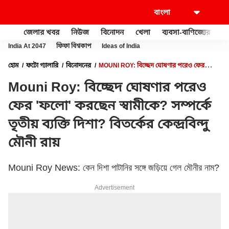
জেলার খবর
নিউজ
বিনোদন
খেলা
ব্যবসা-বাণিজ্যের
খু
India At 2047
ফিফা বিশ্বকাপ
Ideas of India
হোম
ফটো গ্যালারি
বিনোদনের
MOUNI ROY: বিচ্ছেদ ঘোষণার পরেও ফের
'ফলো' করছেন স্বামীকে? সম্পর্কে তৃতীয় ব্যক্তি দিশা? বিতর্কের কেন্দ্রবিন্দু মৌনী রায়
Mouni Roy: বিচ্ছেদ ঘোষণার পরেও
ফের 'ফলো' করছেন স্বামীকে? সম্পর্কে
তৃতীয় ব্যক্তি দিশা? বিতর্কের কেন্দ্রবিন্দু
মৌনী রায়
Mouni Roy News: কেন দিশা পাটানির সঙ্গে জড়িয়ে গেল মৌনীর নাম?
Advertisement