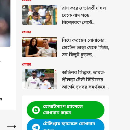
খেলার
রান করেও ভারতীয় দল
থেকে বাদ পড়ে
বিস্ফোরক পোস্ট
সরফরাজের, কাকে
খেলার
নিশানা করলেন?
বিয়ে করছেন রোনাল্ডো,
হোটেল ভাড়া থেকে গির্জা,
আইপিএলে পাঞ্জাব কিংসের জার্সিতে অধিনায়কত্ব 
সব কিছুই চূড়ান্ত,
উচ্ছ্বসিত ভক্তরা
ে
সময়ে ব্যাট হাতে ও নেতা হিসেবে শ্রেয়সের দুর্দান
খেলার
হিসেবে বাছার ক্ষেত্রে প্রধান ভূমিকা নিয়েছে।
অভিনব সিদ্ধান্ত, ভারত-
শ্রীলঙ্কা টেস্ট সিরিজের
আগেই সুখবর সমর্থকদের
জন্য
n
হোয়াটস্যাপ চ্যানেলে
যোগদান করুন
টেলিগ্রাম চ্যানেলে যোগদান