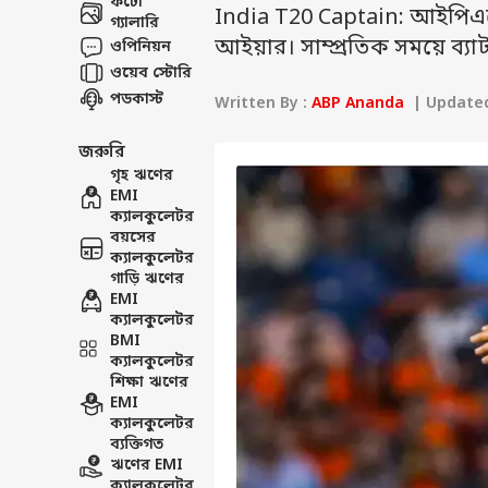
ফটো
India T20 Captain: আইপিএলে
গ্যালারি
আইয়ার। সাম্প্রতিক সময়ে ব্যাট 
ওপিনিয়ন
ওয়েব স্টোরি
পডকাস্ট
Written By :
ABP Ananda
| Updated 
জরুরি
গৃহ ঋণের
EMI
ক্যালকুলেটর
বয়সের
ক্যালকুলেটর
গাড়ি ঋণের
EMI
ক্যালকুলেটর
BMI
ক্যালকুলেটর
শিক্ষা ঋণের
EMI
ক্যালকুলেটর
ব্যক্তিগত
ঋণের EMI
ক্যালকুলেটর