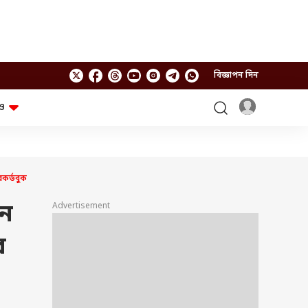
বিজ্ঞাপন দিন
ও
লাইফস্টাইল
প্রযুক্তি
স্বাস্থ্য
গ্যাজেট
চ্যাট জিপিটি
টিভি শো
েকর্ডবুক
ঘন্টাখানেক সঙ্গে সুমন
খুঁটিনাটি
এবিপি অন দ্য স্পট
ুন
Advertisement
আনন্দ সকাল
অফবিট
যুক্তি-তক্কো
র
আনন্দ খবর
ছকভাঙা ৬টা
ফ্যাক্ট চেক