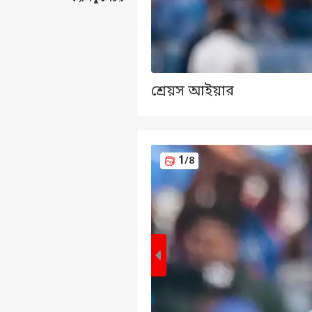
শ্রেয়স আইয়ার
1
/8