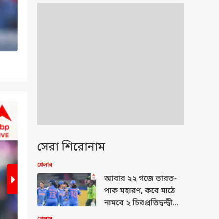
2
/8
সেরা শিরোনাম
খেলার
আবার ২২ গজে ভারত-
পাক মহারণ, কবে মাঠে
নামবে ২ চিরপ্রতিদ্বন্দ্বী
দেশ?