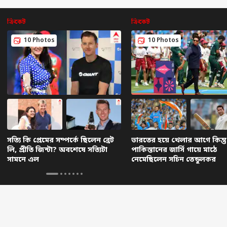
ক্রিকেট
ক্রিকেট
10 Photos
10 Photos
িগত কর্নার
সত্যি কি প্রেমের সম্পর্কে ছিলেন ব্রেট
ভারতের হয়ে খেলার আগে কিন্তু
া প্রতিবেদন
সেরা রিল
লি, প্রীতি জিন্টা? অবশেষে সত্যিটা
পাকিস্তানের জার্সি গায়ে মাঠে
সামনে এল
নেমেছিলেন সচিন তেন্ডুলকর
ার
জেলার
খবর
জেল