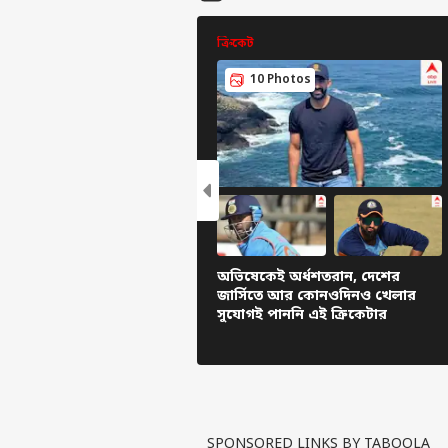
ক্রিকেট
10 Photos
ব্যক্ত
অভিষেকেই অর্ধশতরান, দেশের
সের
জার্সিতে আর কোনওদিনও খেলার
হ্যালো গেস্ট
সুযোগই পাননি এই ক্রিকেটার
জেল
বিজ্ঞাপন দিন
প্রাইভেসি পলিসি
যোগাযোগ করুন
SPONSORED LINKS BY TABOOLA