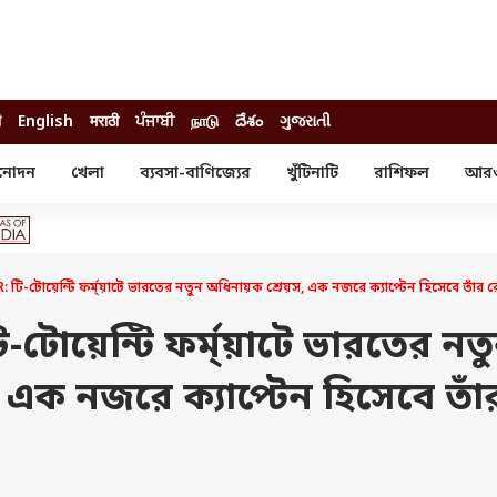
ी
English
मराठी
ਪੰਜਾਬੀ
நாடு
దేశం
ગુજરાતી
নোদন
খেলা
ব্যবসা-বাণিজ্যের
খুঁটিনাটি
রাশিফল
আর
োদন
খেলা
ব্যবসা-বাণিজ্য
স্টার
ক্রিকেট
বাজেট
য়াল
ফুটবল
আইপিও
ম রিভিউ
আইপিএল
পার্সোনাল ফিনান্স
টি-টোয়েন্টি ফর্ম্য়াটে ভারতের নতুন অধিনায়ক শ্রেয়স, এক নজরে ক্যাপ্টেন হিসেবে তাঁর র
অলিম্পিক্স
লটারি
ো পরব
শিক্ষা
-টোয়েন্টি ফর্ম্য়াটে ভারতের নত
বিজ্ঞান
 এক নজরে ক্যাপ্টেন হিসেবে তাঁ
ম
বাংলাদেশ
ব্র্যান্ডওয়্যার
যমিকের ফল
উচ্চ মাধ্যমিকের ফল