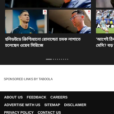
হলিডউডে ক্রিশ্চিয়ানো রোনাল্ডো! চমক লাগাতে
'আগেই ঠিক
চলেছেন ওয়েব সিরিজে
মেসি? বড় 
SPONSORED LINKS BY TABOOLA
ABOUT US
FEEDBACK
CAREERS
ADVERTISE WITH US
SITEMAP
DISCLAIMER
PRIVACY POLICY
CONTACT US