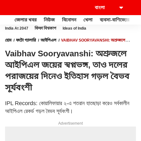
জেলার খবর
নিউজ
বিনোদন
খেলা
ব্যবসা-বাণিজ্যের
খু
India At 2047
ফিফা বিশ্বকাপ
Ideas of India
হোম
ফটো গ্যালারি
আইপিএল
VAIBHAV SOORYAVANSHI: অশ্রুজলে
আইপিএল জয়ের স্বপ্নভঙ্গ, তাও দলের পরাজয়ের দিনেও ইতিহাস গড়ল বৈভব সূর্যবংশী
Vaibhav Sooryavanshi: অশ্রুজলে
আইপিএল জয়ের স্বপ্নভঙ্গ, তাও দলের
পরাজয়ের দিনেও ইতিহাস গড়ল বৈভব
সূর্যবংশী
IPL Records: কোয়ালিফায়ার ২-এ শতরান হাতছাড়া করেও সর্বকালীন
আইপিএল রেকর্ড গড়ল বৈভব সূর্যবংশী।
Advertisement