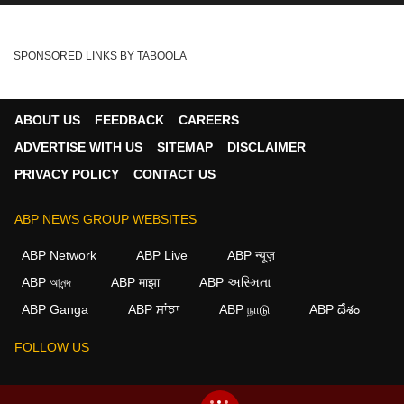
SPONSORED LINKS BY TABOOLA
ABOUT US
FEEDBACK
CAREERS
ADVERTISE WITH US
SITEMAP
DISCLAIMER
PRIVACY POLICY
CONTACT US
ABP NEWS GROUP WEBSITES
ABP Network
ABP Live
ABP न्यूज़
ABP আনন্দ
ABP माझा
ABP અસ્મિતા
ABP Ganga
ABP ਸਾਂਝਾ
ABP நாடு
ABP దేశం
FOLLOW US