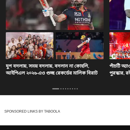
যুগ বদলায়, সময় বদলায়, বদলান না কোহলি,
পাঁচটি অ্
আইপিএল ২০২৬-এও গুচ্ছ রেকর্ডের মালিক বিরাট
পুরস্কার, 
SPONSORED LINKS BY TABOOLA