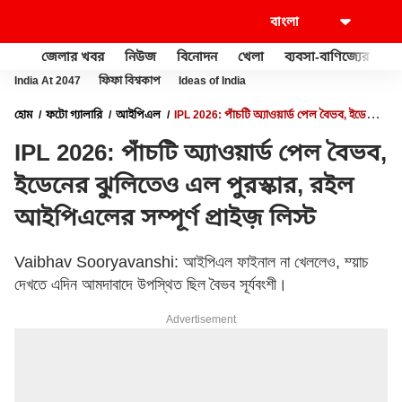
জেলার খবর
নিউজ
বিনোদন
খেলা
ব্যবসা-বাণিজ্যের
খু
India At 2047
ফিফা বিশ্বকাপ
Ideas of India
হোম
ফটো গ্যালারি
আইপিএল
IPL 2026: পাঁচটি অ্যাওয়ার্ড পেল বৈভব, ইডেনের
ঝুলিতেও এল পুরস্কার, রইল আইপিএলের সম্পূর্ণ প্রাইজ় লিস্ট
IPL 2026: পাঁচটি অ্যাওয়ার্ড পেল বৈভব,
ইডেনের ঝুলিতেও এল পুরস্কার, রইল
আইপিএলের সম্পূর্ণ প্রাইজ় লিস্ট
Vaibhav Sooryavanshi: আইপিএল ফাইনাল না খেললেও, ম্য়াচ
দেখতে এদিন আমদাবাদে উপস্থিত ছিল বৈভব সূর্যবংশী।
Advertisement