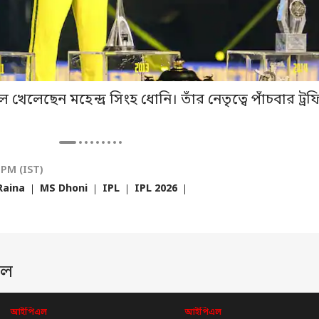
ছেন মহেন্দ্র সিংহ ধোনি। তাঁর নেতৃত্বে পাঁচবার ট্রফ
 PM (IST)
Raina
MS Dhoni
IPL
IPL 2026
এল
আইপিএল
আইপিএল