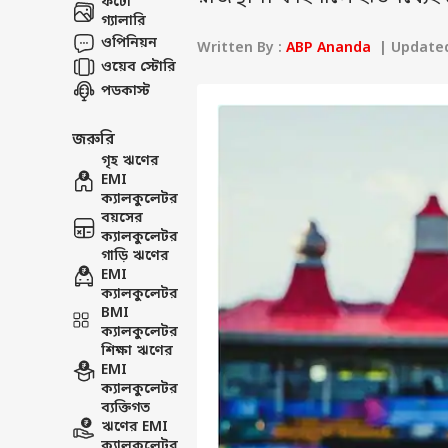
ফটো
গ্যালারি
ওপিনিয়ন
Written By :
ABP Ananda
| Updated 
ওয়েব স্টোরি
পডকাস্ট
জরুরি
গৃহ ঋণের
EMI
ক্যালকুলেটর
বয়সের
ক্যালকুলেটর
গাড়ি ঋণের
EMI
ক্যালকুলেটর
BMI
ক্যালকুলেটর
শিক্ষা ঋণের
EMI
ক্যালকুলেটর
ব্যক্তিগত
ঋণের EMI
ক্যালকুলেটর