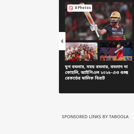
8 Photos
যুগ বদলায়, সময় বদলায়, বদলান না
ব্যক্ত
কোহলি, আইপিএল ২০২৬-এও গুচ্ছ
রেকর্ডের মালিক বিরাট
সের
হ্যালো গেস্ট
বিজ্ঞ
বিজ্ঞাপন দিন
SPONSORED LINKS BY TABOOLA
প্রাইভেসি পলিসি
যোগাযোগ করুন