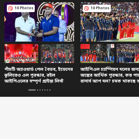
10 Photos
10 Photos
পাঁচটি অ্যাওয়ার্ড পেল বৈভব, ইডেনের
আইপিএল চ্যাম্পিয়ন দলের জন্য
িগত কর্নার
ঝুলিতেও এল পুরস্কার, রইল
অঙ্কের আর্থিক পুরস্কার, কত পা
আইপিএলের সম্পূর্ণ প্রাইজ় লিস্ট
রানার্স আপ দল? চমক থাকছে
া প্রতিবেদন
সেরা রিল
ান
জেলার
অফবিট
জেল