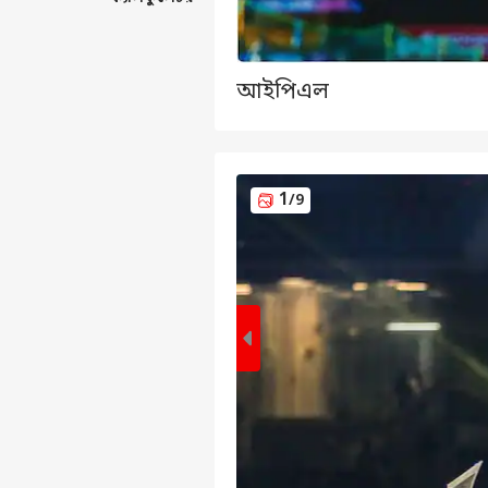
আইপিএল
1
/9