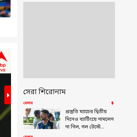
2
/9
সেরা শিরোনাম
খেলার
প্রস্তুতি ম্যাচের দ্বিতীয়
দিনেও ব্যাটিংয়ে নামলেন
না গিল, গল টেস্টে
শুভমনের খেলা নিয়ে