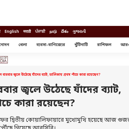
ी
English
मराठी
ਪੰਜਾਬੀ
நாடு
దేశం
ગુજરાતી
নোদন
খেলা
ব্যবসা-বাণিজ্যের
খুঁটিনাটি
রাশিফল
আর
োদন
খেলা
ব্যবসা-বাণিজ্য
স্টার
ক্রিকেট
বাজেট
য়াল
ফুটবল
আইপিও
ম রিভিউ
আইপিএল
পার্সোনাল ফিনান্স
 বারবার জ্বলে উঠেছে যাঁদের ব্যাট, তালিকায় প্রথম পাঁচে কারা রয়েছেন?
অলিম্পিক্স
লটারি
ো পরব
শিক্ষা
বার জ্বলে উঠেছে যাঁদের ব্যাট,
বিজ্ঞান
াঁচে কারা রয়েছেন?
ম
বাংলাদেশ
ব্র্যান্ডওয়্যার
ের দ্বিতীয় কোয়ালিফায়ারে মুখোমুখি হয়েছে আজ গুজ
যমিকের ফল
উচ্চ মাধ্যমিকের ফল
 পৌঁছে গিয়েছে আরসিবি।