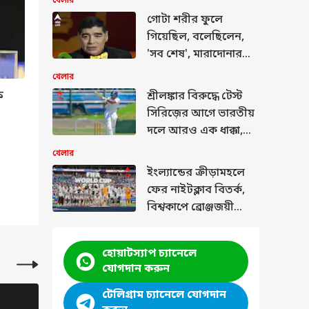
খেলার
সংশয় বাড়ল?
গোটা শরীর ফুলে
গিয়েছিল, বলেছিলেন,
'সব শেষ', মারাদোনার
মৃত্যুর তদন্তে চাঞ্চল্যকর
খেলার
দাবি
ি
আটটি ফাইনালে মোট ধোনি ঝুলিতে পুরেছেন ১৮০ 
শ্রীলঙ্কার বিরুদ্ধে টেস্ট
সিরিজ়ের আগে ভারতীয়
তালিকায়।
দলে আরও এক ধাক্কা,
ছিটকে গেলেন টপ অর্ডার
খেলার
ব্যাটারও!
ইংল্যান্ডের ক্রীড়ামহলে
ফের নাইটক্লাব বিতর্ক,
বিশ্বকাপে ব্রোঞ্জজয়ী
ফুটবলারের বিরুদ্ধে
মামলা দায়ের
হোয়াটস্যাপ চ্যানেলে
যোগদান করুন
টেলিগ্রাম চ্যানেলে যোগদান
আইপিএল
আইপিএল