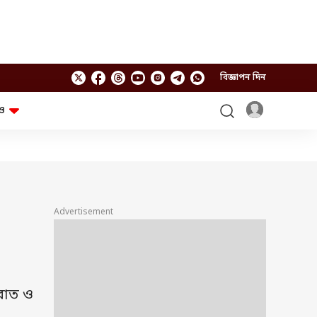
বিজ্ঞাপন দিন
ও
লাইফস্টাইল
প্রযুক্তি
স্বাস্থ্য
গ্যাজেট
চ্যাট জিপিটি
টিভি শো
ঘন্টাখানেক সঙ্গে সুমন
খুঁটিনাটি
এবিপি অন দ্য স্পট
Advertisement
আনন্দ সকাল
অফবিট
যুক্তি-তক্কো
আনন্দ খবর
ছকভাঙা ৬টা
ফ্যাক্ট চেক
রাত ও