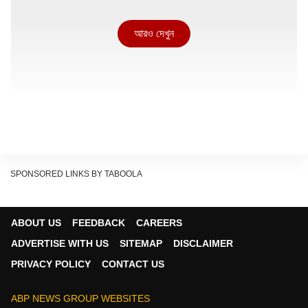
আরও দেখুন
SPONSORED LINKS BY TABOOLA
ABOUT US
FEEDBACK
CAREERS
ADVERTISE WITH US
SITEMAP
DISCLAIMER
Subscribe to our YouTube channel here:
PRIVACY POLICY
CONTACT US
https://www.youtube.com/user/abpanandatv
Continues below advertisement
ABP NEWS GROUP WEBSITES