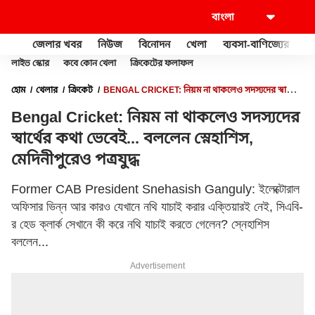
জেলার খবর
নিউজ
বিনোদন
খেলা
ব্যবসা-বাণিজ্যের
খু
লাইভ স্কোর
কবে কোন খেলা
ক্রিকেটের ফলাফল
হোম
খেলার
ক্রিকেট
BENGAL CRICKET: নিয়ম না থাকলেও সদস্যদের স্বার্থের
কথা ভেবেই... বললেন স্নেহাশিস, মেদিনীপুরেও পত্রযুদ্ধ
Bengal Cricket: নিয়ম না থাকলেও সদস্যদের
স্বার্থের কথা ভেবেই... বললেন স্নেহাশিস,
মেদিনীপুরেও পত্রযুদ্ধ
Former CAB President Snehasish Ganguly: ইলেক্টোরাল
অফিসার ভিন্ন আর কারও যেখানে নথি যাচাই করার এক্তিয়ারই নেই, সিএবি-
র হেড ক্লার্ক সেখানে কী করে নথি যাচাই করতে গেলেন? স্নেহাশিস
বললেন...
Advertisement