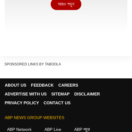
আরও পড়ুন
SPONSORED LINKS BY TABOOLA
ABOUT US
FEEDBACK
CAREERS
ADVERTISE WITH US
SITEMAP
DISCLAIMER
অস্ট্রেলিয়ার বিরুদ্ধে ডু অর ডাই ম্যাচে খেলতে নেমেছিল ভারতীয় মহিলা
PRIVACY POLICY
CONTACT US
ক্রিকেট দল। ম্যাচে অস্ট্রেলিয়ার ওপেনার বেথ মুনির উইকেট নেওয়ার সঙ্গে
সঙ্গেই মহিলাদের ক্রিকেটে সবচেয়ে বেশি উইকেট নেওয়ার কৃতিত্ব অর্জন করে
ABP NEWS GROUP WEBSITES
ফেলেন দীপ্তি। তাঁর বলে স্লগ স্যুইপ শট খেলতে গিয়ে রাধা যাদবের হাতে
ABP Network
ABP Live
ABP न्यूज़
ক্যাচ দিয়ে ফিরে যান বেথ।