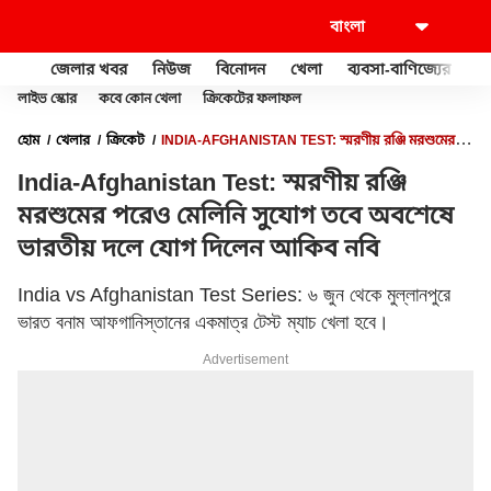
জেলার খবর
নিউজ
বিনোদন
খেলা
ব্যবসা-বাণিজ্যের
খু
লাইভ স্কোর
কবে কোন খেলা
ক্রিকেটের ফলাফল
হোম
খেলার
ক্রিকেট
INDIA-AFGHANISTAN TEST: স্মরণীয় রঞ্জি মরশুমের
পরেও মেলিনি সুযোগ তবে অবশেষে ভারতীয় দলে যোগ দিলেন আকিব নবি
India-Afghanistan Test: স্মরণীয় রঞ্জি
মরশুমের পরেও মেলিনি সুযোগ তবে অবশেষে
ভারতীয় দলে যোগ দিলেন আকিব নবি
India vs Afghanistan Test Series: ৬ জুন থেকে মুল্লানপুরে
ভারত বনাম আফগানিস্তানের একমাত্র টেস্ট ম্যাচ খেলা হবে।
Advertisement