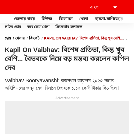
জেলার খবর
নিউজ
বিনোদন
খেলা
ব্যবসা-বাণিজ্যের
খু
লাইভ স্কোর
কবে কোন খেলা
ক্রিকেটের ফলাফল
হোম
খেলার
ক্রিকেট
KAPIL ON VAIBHAV: বিশেষ প্রতিভা, কিন্তু খুব বেশি...
বৈভবকে নিয়ে বড় মন্তব্য করলেন কপিল দেব
Kapil On Vaibhav: বিশেষ প্রতিভা, কিন্তু খুব
বেশি... বৈভবকে নিয়ে বড় মন্তব্য করলেন কপিল
দেব
Vaibhav Sooryavanshi: রাজস্থান রয়্যালস ২০২৫ সালের
আইপিএলের জন্য মেগা নিলামে বৈভবকে ১.১০ কোটি টাকায় কিনেছিল।
Advertisement