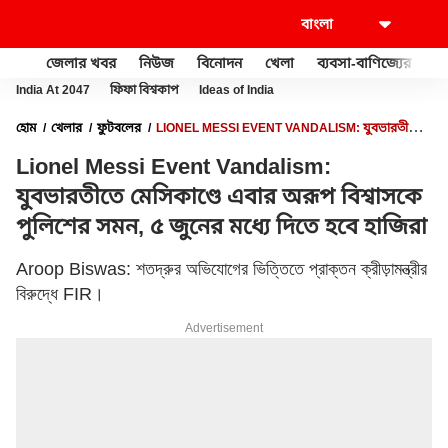
জেলার খবর
নিউজ
বিনোদন
খেলা
ব্যবসা-বাণিজ্যের
খু
India At 2047
ফিফা বিশ্বকাপ
Ideas of India
হোম
খেলার
ফুটবলের
LIONEL MESSI EVENT VANDALISM: যুবভারতীতে
মেসিকাণ্ডে এবার অরূপ বিশ্বাসকে পুলিশের সমন, ৫ জুনের মধ্যে দিতে হবে হাজিরা
Lionel Messi Event Vandalism:
যুবভারতীতে মেসিকাণ্ডে এবার অরূপ বিশ্বাসকে
পুলিশের সমন, ৫ জুনের মধ্যে দিতে হবে হাজিরা
Aroop Biswas: শতদ্রুর অভিযোগের ভিত্তিতে প্রাক্তন ক্রীড়ামন্ত্রীর
বিরুদ্ধে FIR।
Advertisement