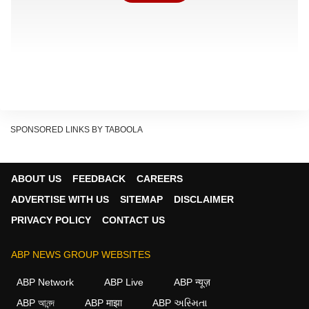
SPONSORED LINKS BY TABOOLA
ABOUT US
FEEDBACK
CAREERS
ADVERTISE WITH US
SITEMAP
DISCLAIMER
সঞ্জয় মঞ্জরেকর নিজের সোশ্যাল মিডিয়ায় বলেছেন, 'যদি আমি ভারতীয় 'এ'
PRIVACY POLICY
CONTACT US
দলের কোচ বা ম্যানেজার হতাম। তাহলে আফগানিস্তানের বিরুদ্ধে এই
ম্যাচে আমি বৈভব সূর্যবংশীকে দলে রাখতাম না।' তিনি চান যে দলে
ABP NEWS GROUP WEBSITES
শৃঙ্খলাবদ্ধ আচরণ না হলে তার শাস্তিও পেতে হবে। মঞ্জরেকর বলেন, 'শুধু
ABP Network
ABP Live
ABP न्यूज़
তাকে এটা বোঝানোর জন্য যে মাঠে শারীরিক সংঘর্ষে জড়ানো ঠিক নয়। যাই
ABP আনন্দ
ABP माझा
ABP અસ્મિતા
প্ররোচনাই থাকুক না কেন।'