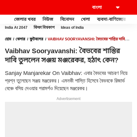
জেলার খবর
নিউজ
বিনোদন
খেলা
ব্যবসা-বাণিজ্যের
খু
India At 2047
ফিফা বিশ্বকাপ
Ideas of India
হোম
খেলার
ফুটবলের
VAIBHAV SOORYAVANSHI: বৈভবের শাস্তির দাবি
তুললেন সঞ্জয় মঞ্জরেকর, হঠাৎ কেন?
Vaibhav Sooryavanshi: বৈভবের শাস্তির
দাবি তুললেন সঞ্জয় মঞ্জরেকর, হঠাৎ কেন?
Sanjay Manjarekar On Vaibhav: এবার বৈভবের আচরণ নিয়ে
প্রশ্ন তুলেছেন সঞ্জয় মঞ্জরেকর। এমনকী শাস্তি হিসেবে বৈভবকে রিজার্ভ
বেঞ্চে বসিয় দেওয়ার পরামর্শও দিয়েছেন মঞ্জরেকর।
Advertisement