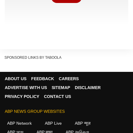
SPONSORED LINKS BY TABOOLA
ABOUT US
FEEDBACK
CAREERS
ADVERTISE WITH US
SITEMAP
DISCLAIMER
PRIVACY POLICY
CONTACT US
তার মাঝেই তীব্র জল্পনা তৈরি হল হার্দিককে নিয়ে। মরশুম শেষ হওয়ার
আগেই কি তিনি মুম্বই ইন্ডিয়ান্সের সঙ্গে বিচ্ছেদের পথে হাঁটছেন!
ABP NEWS GROUP WEBSITES
জল্পনা তীব্র আকার ধারণ করে হার্দিক আচমকা ইনস্টাগ্রামে মুম্বই ইন্ডিয়ান্সকে
ABP Network
ABP Live
ABP न्यूज़
আনফলো করে দেওয়ায় । সমর্থকেরা আচমকাই আবিষ্কার করেন যে,
ABP আনন্দ
ABP माझा
ABP અસ્મિતા