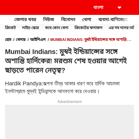
জেলার খবর
নিউজ
বিনোদন
খেলা
ব্যবসা-বাণিজ্যের
খু
ক্রিকেট
লাইভ স্কোর
কবে কোন খেলা
ক্রিকেটের ফলাফল
এর সব দলের তালিক
হোম
খেলার
আইপিএল
MUMBAI INDIANS: মুম্বই ইন্ডিয়ান্সের সঙ্গে অশান্তি
হার্দিকের! মরশুম শেষ হওয়ার আগেই ছাড়তে পারেন নেতৃত্ব?
Mumbai Indians: মুম্বই ইন্ডিয়ান্সের সঙ্গে
অশান্তি হার্দিকের! মরশুম শেষ হওয়ার আগেই
ছাড়তে পারেন নেতৃত্ব?
Hardik Pandya:জল্পনা তীব্র আকার ধারণ করে হার্দিক আচমকা
ইনস্টাগ্রামে মুম্বই ইন্ডিয়ান্সকে আনফলো করে দেওয়ায়।
Advertisement