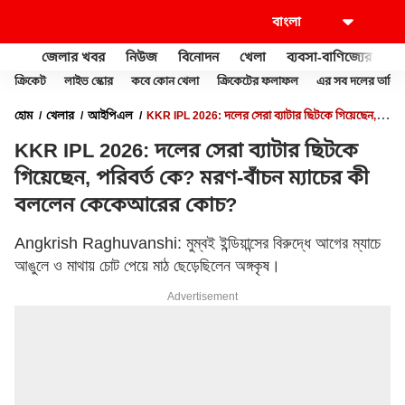
জেলার খবর
নিউজ
বিনোদন
খেলা
ব্যবসা-বাণিজ্যের
খু
ক্রিকেট
লাইভ স্কোর
কবে কোন খেলা
ক্রিকেটের ফলাফল
এর সব দলের তালিক
হোম
খেলার
আইপিএল
KKR IPL 2026: দলের সেরা ব্যাটার ছিটকে গিয়েছেন,
পরিবর্ত কে? মরণ-বাঁচন ম্যাচের কী বললেন কেকেআরের কোচ?
KKR IPL 2026: দলের সেরা ব্যাটার ছিটকে
গিয়েছেন, পরিবর্ত কে? মরণ-বাঁচন ম্যাচের কী
বললেন কেকেআরের কোচ?
Angkrish Raghuvanshi: মুম্বই ইন্ডিয়ান্সের বিরুদ্ধে আগের ম্যাচে
আঙুলে ও মাথায় চোট পেয়ে মাঠ ছেড়েছিলেন অঙ্গকৃষ।
Advertisement