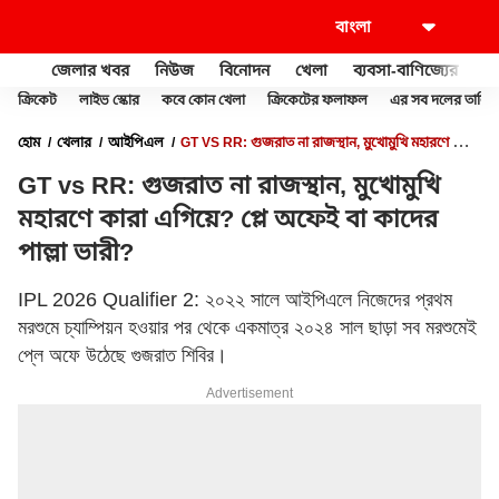
জেলার খবর
নিউজ
বিনোদন
খেলা
ব্যবসা-বাণিজ্যের
খু
ক্রিকেট
লাইভ স্কোর
কবে কোন খেলা
ক্রিকেটের ফলাফল
এর সব দলের তালিক
হোম
খেলার
আইপিএল
GT VS RR: গুজরাত না রাজস্থান, মুখোমুখি মহারণে কারা
এগিয়ে? প্লে অফেই বা কাদের পাল্লা ভারী?
GT vs RR: গুজরাত না রাজস্থান, মুখোমুখি
মহারণে কারা এগিয়ে? প্লে অফেই বা কাদের
পাল্লা ভারী?
IPL 2026 Qualifier 2: ২০২২ সালে আইপিএলে নিজেদের প্রথম
মরশুমে চ্যাম্পিয়ন হওয়ার পর থেকে একমাত্র ২০২৪ সাল ছাড়া সব মরশুমেই
প্লে অফে উঠেছে গুজরাত শিবির।
Advertisement