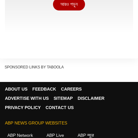
আরও পড়ুন
SPONSORED LINKS BY TABOOLA
ABOUT US
FEEDBACK
CAREERS
ADVERTISE WITH US
SITEMAP
DISCLAIMER
PRIVACY POLICY
CONTACT US
তার আগে দেখে নেওয়া যাক দুটো দলের প্লে অফে পারফরম্য়ান্স কেমন?
আর তাছাড়া আমনে সামনে মহারণেও কে কার থেকে বেশি শক্তিশালী?
ABP NEWS GROUP WEBSITES
২০২২ সালে
আইপিএল
ে নিজেদের প্রথম মরশুমে চ্যাম্পিয়ন হওয়ার পর
ABP Network
ABP Live
ABP न्यूज़
থেকে একমাত্র ২০২৪ সাল ছাড়া সব মরশুমেই প্লে অফে উঠেছে গুজরাত