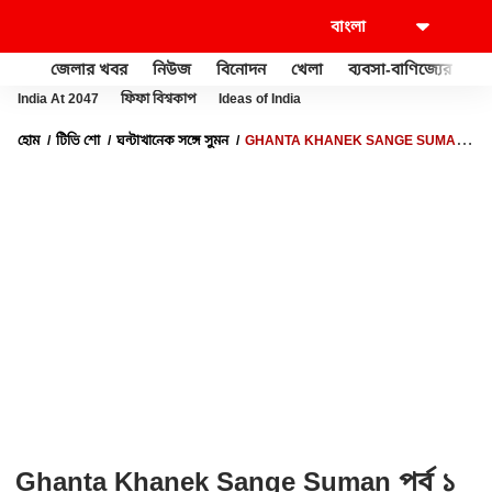
জেলার খবর
নিউজ
বিনোদন
খেলা
ব্যবসা-বাণিজ্যের
খু
India At 2047
ফিফা বিশ্বকাপ
Ideas of India
হোম
টিভি শো
ঘন্টাখানেক সঙ্গে সুমন
GHANTA KHANEK SANGE SUMAN
পর্ব ১ (০১.০৬.২৬): সই-জালিয়াতির পর্দাফাঁস করে TMC থেকে বহিষ্কৃত MLA ঋতব্রত ও
সন্দীপন
Ghanta Khanek Sange Suman পর্ব ১