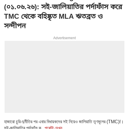
(০১.০৬.২৬): সই-জালিয়াতির পর্দাফাঁস করে
TMC থেকে বহিষ্কৃত MLA ঋতব্রত ও
সন্দীপন
Advertisement
হাজারো চুরি-দুর্নীতির পর এবার বিধায়কদের সই নিয়েও জালিয়াতি তৃণমূলের (TMC)!।
সই-জালিয়াতির পর্দাফাঁস ক...
পুরোটা দেখুন