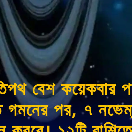
তিপথ বেশ কয়েকবার পর
ে গমনের পর, ৭ নভেম্ব
মন করবে। ১২টি রাশিত