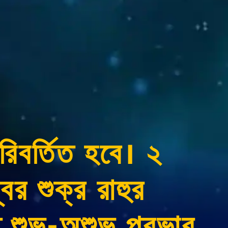
িবর্তিত হবে। ২
র শুক্র রাহুর
ে শুভ-অশুভ প্রভাব