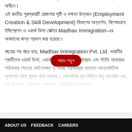
অধীনে।
এই জাতীয় পুরস্কারটি রোজগার সৃষ্টি ও দক্ষতা উন্নয়ন (Employment
Creation & Skill Development) বিভাগের অন্তর্গত, বিশেষভাবে
ইমিগ্রেশন ও ওয়ার্ক ভিসা সেক্টরে Madhav Immigration-এর
অবদানের জন্য প্রদান করা হয়েছে।
বছরের পর বছর ধরে, Madhav Immigration Pvt. Ltd. ভারতীয়
প্রার্থীদের ওয়ার্ক ভিসা, ওয়ার্ক পারমিট, ওয়ার্ক অ্যাব্রড এবং স্টাডি অ্যাব্রড
আরও পড়ুন
পরিষেবার ক্ষেত্রে আইনসঙ্গত ও স্বচ্ছ প্রক্রিয়ার মাধ্যমে আন্তর্জাতিক
সুযোগের সাথে যুক্ত করে আসছে। কোম্পানির মূল ভিত্তি শুধু প্রসেসিং নয়,
বরং বিশ্বাস, আইনগত স্বচ্ছতা ও সঠিক দিকনির্দেশনা।
ভারতের ইমিগ্রেশন ক্ষেত্রে যেখানে নকল এজেন্ট ও প্রতারণার ঝুঁকি বাড়ছে,
সেখানে Madhav Immigration Pvt. Ltd. মানুষের মধ্যে সচেতনতা
বাড়াতে গুরুত্বপূর্ণ ভূমিকা পালন করছে। কোম্পানি প্রার্থীদের আসল ও
প্রতারণামুক্ত ইমিগ্রেশন প্রক্রিয়া চিনতে সাহায্য করছে, যাতে তারা
নিরাপদে বৈধ উপায়ে বিদেশে সুযোগ পেতে পারে।
ABOUT US
FEEDBACK
CAREERS