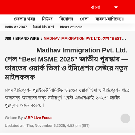
জেলার খবর
নিউজ
বিনোদন
খেলা
ব্যবসা-বাণিজ্যের
খু
India At 2047
ফিফা বিশ্বকাপ
Ideas of India
হোম
BRAND WIRE
MADHAV IMMIGRATION PVT. LTD. পেল “BEST
MSME 2025” জাতীয় পুরস্কার — ভারতের ওয়ার্ক ভিসা ও ইমিগ্রেশন সেক্টরে নতুন
Madhav Immigration Pvt. Ltd.
মাইলফলক
পেল “Best MSME 2025” জাতীয় পুরস্কার —
ভারতের ওয়ার্ক ভিসা ও ইমিগ্রেশন সেক্টরে নতুন
মাইলফলক
মাধব ইমিগ্রেশন প্রাইভেট লিমিটেড ভারতের ওয়ার্ক ভিসা ও ইমিগ্রেশন খাতে
অসামান্য অবদানের জন্য মর্যাদাপূর্ণ “বেস্ট এমএসএমই ২০২৫” জাতীয়
পুরস্কার অর্জন করেছে।
Written By :
ABP Live Focus
Updated at : Thu, November 6,2025, 4:52 pm (IST)