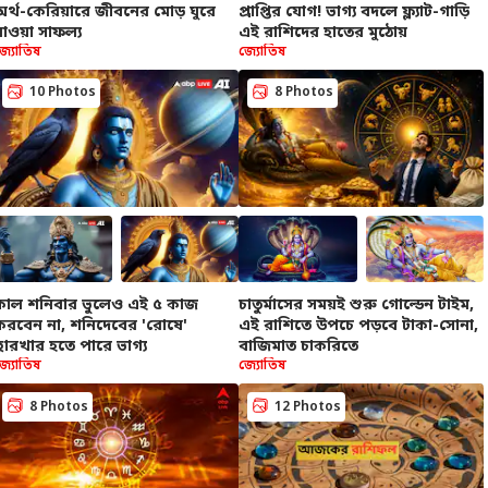
অর্থ-কেরিয়ারে জীবনের মোড় ঘুরে
প্রাপ্তির যোগ! ভাগ্য বদলে ফ্ল্যাট-গাড়ি
যাওয়া সাফল্য
এই রাশিদের হাতের মুঠোয়
জ্যোতিষ
জ্যোতিষ
10 Photos
8 Photos
কাল শনিবার ভুলেও এই ৫ কাজ
চাতুর্মাসের সময়ই শুরু গোল্ডেন টাইম,
করবেন না, শনিদেবের 'রোষে'
এই রাশিতে উপচে পড়বে টাকা-সোনা,
ছারখার হতে পারে ভাগ্য
বাজিমাত চাকরিতে
জ্যোতিষ
জ্যোতিষ
8 Photos
12 Photos