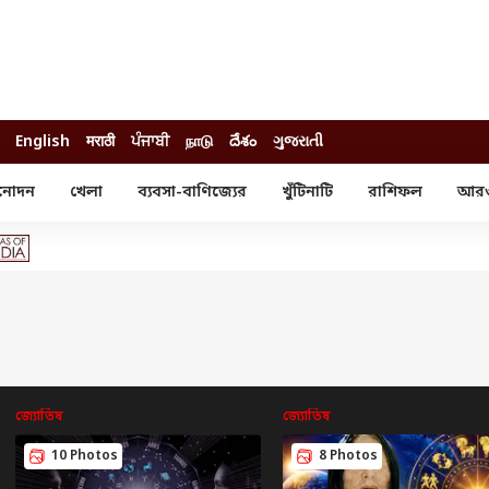
English
मराठी
ਪੰਜਾਬੀ
நாடு
దేశం
ગુજરાતી
নোদন
খেলা
ব্যবসা-বাণিজ্যের
খুঁটিনাটি
রাশিফল
আর
োদন
খেলা
ব্যবসা-বাণিজ্য
স্টার
ক্রিকেট
বাজেট
য়াল
ফুটবল
আইপিও
ম রিভিউ
আইপিএল
পার্সোনাল ফিনান্স
অলিম্পিক্স
লটারি
ো পরব
শিক্ষা
বিজ্ঞান
ম
বাংলাদেশ
জ্যোতিষ
জ্যোতিষ
ব্র্যান্ডওয়্যার
10 Photos
8 Photos
যমিকের ফল
উচ্চ মাধ্যমিকের ফল