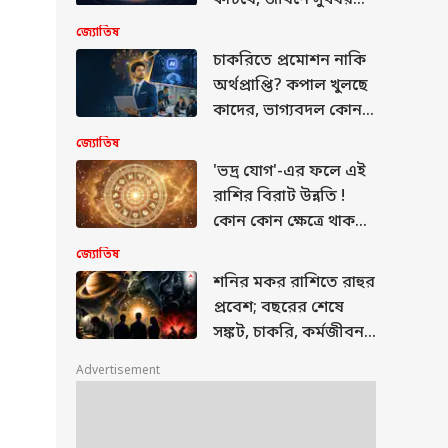
মিলবে আজই ?
জ্যোতিষ
চাকরিতে প্রমোশন নাকি
অর্থপ্রাপ্তি? কপাল খুলছে
কাদের, ভাগ্যবদল কোন
কোন রাশির জাতকদের ?
জ্যোতিষ
'ভদ্র যোগ'-এর ফলে এই
রাশির বিরাট উন্নতি !
ার
কোন কোন ক্ষেত্রে থাকছে
বাধা ? পড়ুন
জ্যোতিষ
আগামীকালের রাশিফল
শনির মকর রাশিতে রাহুর
প্রবেশ; বছরের শেষে
সঙ্কট, চাকরি, কর্মজীবন,
endu Adhikari PA :
েন্দু অধিকারীর PA
প্রেম—সবকিছুই 'এই' ৩টি
্রনাথ খুনে নয়া মোড় !
Advertisement
রাশির উপর এসে পড়বে...
েফতার আরও ২, কারা
 ?