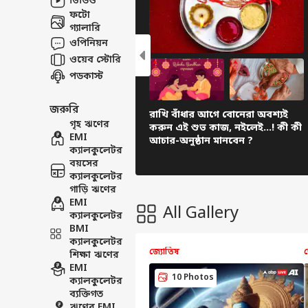
ভিডিও
ফটো
গ্যালারি
ওপিনিয়ন
ওয়েব স্টোরি
পডকাস্ট
জরুরি
রাখি বাঁধার আগে বোনেরা অবশ্যই
গৃহ ঋণের
করুন এই শুভ কাজ, নইলেই...! কী কী
EMI
আচার-অনুষ্ঠান মানবেন ?
ক্যালকুলেটর
বয়সের
ক্যালকুলেটর
গাড়ি ঋণের
EMI
All Gallery
ক্যালকুলেটর
BMI
ক্যালকুলেটর
জ্যোতিষ
শিক্ষা ঋণের
EMI
10 Photos
ক্যালকুলেটর
ব্যক্তিগত
ঋণের EMI