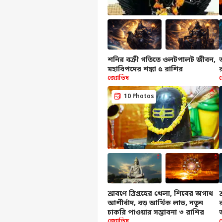
ব্যক্ত
শনির বক্রী গতিতে ওলটপালট জীবন,
মহাবিপদের শঙ্কা ৫ রাশির
জ্যোতিষ
সের
হ্যালো গেস্ট
10 Photos
খবর
বিজ্ঞাপন দিন
প্রাইভেসি পলিসি
যোগাযোগ করুন
কেরিয়ার
IIT 
প্রতিক্রিয়া
বিশে
প্রিয়
খবর
আমাদের সম্পর্কে
বো
শ্রাবণে ত্রিগ্রহের খেলা, শিবের অগাধ
শিক্
আশীর্বাদ, বড় আর্থিক লাভ, নতুন
চাকরি পাওয়ার সম্ভাবনা ৩ রাশির
জ্যোতিষ