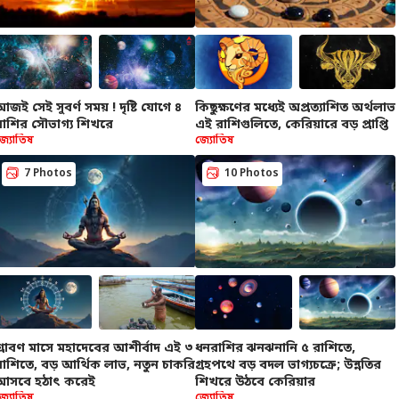
িগত কর্নার
আজই সেই সুবর্ণ সময় ! দৃষ্টি যোগে ৪
কিছুক্ষণের মধ্যেই অপ্রত্যাশিত অর্থলাভ
রাশির সৌভাগ্য শিখরে
এই রাশিগুলিতে, কেরিয়ারে বড় প্রাপ্তি
জ্যোতিষ
জ্যোতিষ
া প্রতিবেদন
সেরা রিল
7 Photos
10 Photos
জেলার
জেলার
জেল
গবেষককে 'গোমূত্র
অন্নপূর্ণা যোজনার 'টাকা
Blood Bank Scam:
Suv
ষজ্ঞ' বলে ব্যঙ্গ !
এই মাসে পাবেন আপনি?
একসঙ্গে ১১টি ব্লাড
শুভ
াঙ্কা গান্ধীকে পাল্টা
স্টেটাস চেক করে কীভাবে
ব্যবসা-বাণিজ্যের
ব্যাঙ্কের উপর নিষেধাজ্ঞা
জেলার
চন্দ
খবর
ঝালেন ২০০-র বেশি
বুঝবেন অগাস্টে কারা
জারি স্বাস্থ্য ভবনের,
গ্র
শ্রাবণ মাসে মহাদেবের আশীর্বাদ এই ৩
ধনরাশির ঝনঝনানি ৫ রাশিতে,
ষাবিদ
পেতে পারেন টাকা ?
তালিকায় কারা ? কী কী
তার
রাশিতে, বড় আর্থিক লাভ, নতুন চাকরি
গ্রহপথে বড় বদল ভাগ্যচক্রে; উন্নতির
অভিযোগ ?
আসবে হঠাৎ করেই
শিখরে উঠবে কেরিয়ার
জ্যোতিষ
জ্যোতিষ