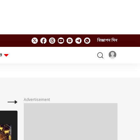
বিজ্ঞাপন দিন
ও
লাইফস্টাইল
প্রযুক্তি
স্বাস্থ্য
গ্যাজেট
চ্যাট জিপিটি
টিভি শো
ঘন্টাখানেক সঙ্গে সুমন
খুঁটিনাটি
এবিপি অন দ্য স্পট
Advertisement
আনন্দ সকাল
অফবিট
যুক্তি-তক্কো
আনন্দ খবর
জ্যোতিষ
জ্যোতিষ
ছকভাঙা ৬টা
ফ্যাক্ট চেক
12 Photos
11 Photos