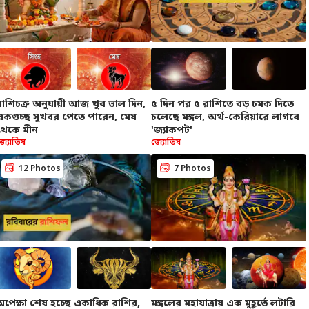
রাশিচক্র অনুযায়ী আজ খুব ভাল দিন,
৫ দিন পর ৫ রাশিতে বড় চমক দিতে
একগুচ্ছ সুখবর পেতে পারেন, মেষ
চলেছে মঙ্গল, অর্থ-কেরিয়ারে লাগবে
থেকে মীন
'জ্যাকপট'
জ্যোতিষ
জ্যোতিষ
12 Photos
7 Photos
অপেক্ষা শেষ হচ্ছে একাধিক রাশির,
মঙ্গলের মহাযাত্রায় এক মুহূর্তে লটারি