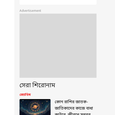
Advertisement
সেরা শিরোনাম
জ্যোতিষ
কোন রাশির জাতক-
জাতিকাদের কাজে বাধা
কাটবে, জীবনে সুখবর