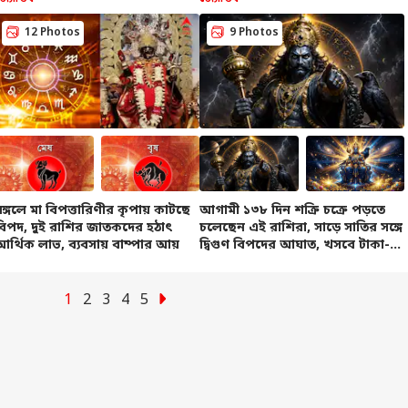
12 Photos
9 Photos
মান করে কোনও
এবার Google Pay-তেই
অগস্টের শুরুতে বৃষ্টি
পুর
র সমাধান হয় না',
AI চ্যাটবট, এবার
কমবে দক্ষিণবঙ্গে, বৃষ্টি
করব
কে কুরুচিকর মন্তব্য,
বাংলাতেই পাবেন খরচের
বাড়বে উত্তরে, জানিয়ে
কী 
ে ভিডিও বার্তায় আর
হিসাব থেকে আর্থিক
দিল হাওয়া অফিস
ললেন প্রধানমন্ত্রী
পরামর্শ
মঙ্গলে মা বিপত্তারিণীর কৃপায় কাটছে
আগামী ১৩৮ দিন শক্রি চক্রে পড়তে
বিপদ, দুই রাশির জাতকদের হঠাৎ
চলেছেন এই রাশিরা, সাড়ে সাতির সঙ্গে
আর্থিক লাভ, ব্যবসায় বাম্পার আয়
দ্বিগুণ বিপদের আঘাত, খসবে টাকা-
স্বাস্থ্যহানি
1
2
3
4
5