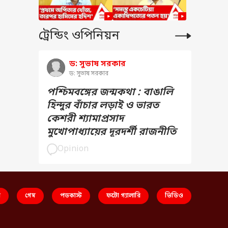
ট্রেন্ডিং ওপিনিয়ন
ড: সুভাষ সরকার
ড: সুভাষ সরকার
পশ্চিমবঙ্গের জন্মকথা : বাঙালি
হিন্দুর বাঁচার লড়াই ও ভারত
কেশরী শ্যামাপ্রসাদ
মুখোপাধ্যায়ের দূরদর্শী রাজনীতি
Opinion
স
গেম
পডকাস্ট
ফটো গ্যালারি
ভিডিও