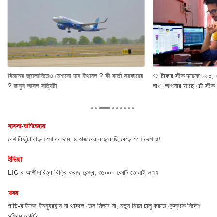
বিমানের জ্বালানিতেও মেশানো হবে ইথানল ? কী বার্তা সরকারের
৭১ টাকার স্টক হয়েছে ৮২০,
? জানুন আসল সত্যিটা
লাখ, আপনার আছে এই স্টক
ব্যবসা-বাণিজ্যের
ুপোও!
E20 পেট্রোলে উচ্চমাত্রার ক্লোরাইড, স্থায়ী ক্ষতি হতে পারে ইঞ্জিন পার
জবাব
অটো
্ষ্য
ইভি স্কুটারে বাজার মাতাচ্ছে এথার, কোন মডেল সবথেকে ভাল, দেখ
ব্যবসা-বাণিজ্যের
ু করতে কেন্দ্রকে নির্দেশ
আর একটু হলেই নিয়ে নিচ্ছিল পাকিস্তান এয়ারলাইন্স, তার আগেই বাজিমা