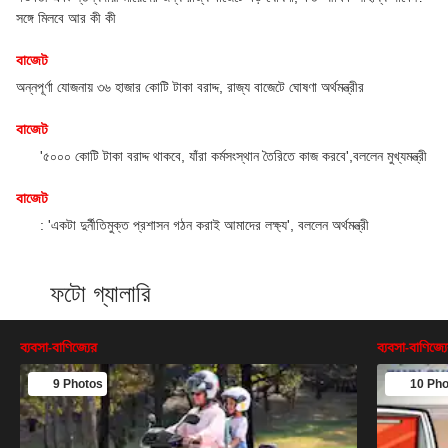
বাজেট
গর্ভবতী এবং স্তন্যদায়ী মায়েদের জন্য রাজ্য বাজেটে বড় ঘোষণা, কত আর্থিক সাহায্য পাবেন?
সঙ্গে মিলবে আর কী কী
বাজেট
অন্নপূর্ণা যোজনায় ৩৬ হাজার কোটি টাকা বরাদ্দ, রাজ্য বাজেটে ঘোষণা অর্থমন্ত্রীর
বাজেট
'৫০০০ কোটি টাকা বরাদ্দ থাকবে, যাঁরা কর্মসংস্থান তৈরিতে কাজ করবে',বললেন মুখ্যমন্ত্রী
বাজেট
: 'একটা দুর্নীতিমুক্ত প্রশাসন গঠন করাই আমাদের লক্ষ্য', বললেন অর্থমন্ত্রী
ফটো গ্যালারি
ব্যবসা-বাণিজ্যের
ব্যবসা-বাণিজ্য
9 Photos
10 Pho