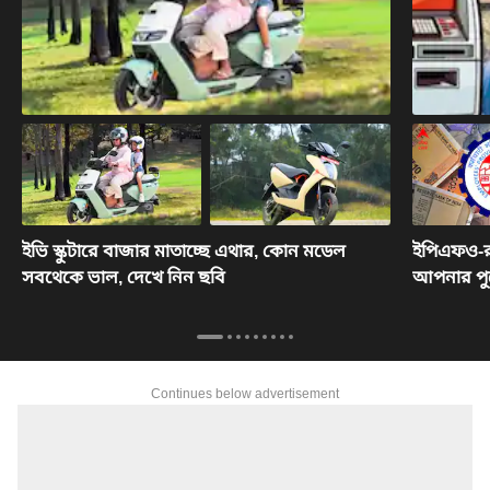
ইভি স্কুটারে বাজার মাতাচ্ছে এথার, কোন মডেল
ইপিএফও-র 
সবথেকে ভাল, দেখে নিন ছবি
আপনার পুরো
Continues below advertisement