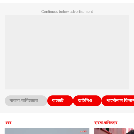
Continues below advertisement
ব্যবসা-বাণিজ্যের
বাজেট
আইপিও
পার্সোনাল ফিনান
খবর
ব্যবসা-বাণিজ্যের