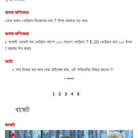
ইন্ডিয়ার নতুন সিইও হলেন…
খুঁটিনাটি
ইপিএফও-র নতুন আধার বেসড পোর্টাল, খুঁজে দেবে আপনার পুরোনো প্র
অ্যাকাউন্ট
20 পেট্রোল হবে ১১০ টাকা
খুঁটিনাটি
বদলায়নি রেপো রেট, তাহলে কি কমবে আপনার হোম লোনের ইএমআই?
ব্যবসা-বাণিজ্যের
িষয়ে জানেন ?
মাসে ২০ হাজার টাকা বেতন? সঠিক পরিকল্পনায় SIP করলেই কিন্তু জমা
টাকা
1
2
3
4
5
বাজেট
বাজেট