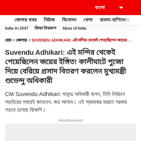
জেলার খবর
নিউজ
বিনোদন
খেলা
ব্যবসা-বাণিজ্যের
খু
India At 2047
ফিফা বিশ্বকাপ
Ideas of India
হোম
জেলার
SUVENDU ADHIKARI: এই মন্দির থেকেই পেয়েছিলেন জয়ের
ইঙ্গিত! কালীঘাটে পুজো দিয়ে বেরিয়ে প্রসাদ বিতরণ করলেন মুখ্যমন্ত্রী শুভেন্দু অধিকারী
Suvendu Adhikari: এই মন্দির থেকেই
পেয়েছিলেন জয়ের ইঙ্গিত! কালীঘাটে পুজো
দিয়ে বেরিয়ে প্রসাদ বিতরণ করলেন মুখ্যমন্ত্রী
শুভেন্দু অধিকারী
CM Suvendu Adhikari: শুভেন্দু অধিকারী বলেন, তিনি নির্বাচনে
লড়াইয়ের সময়েই জানতেন, জয় আসবে। এই প্রথমবার ভারতে সরকার
গড়তে চলেছে বিজেপি।
Advertisement