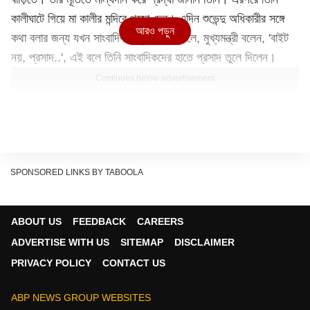
কালীঘাটে গিয়ে মা কালীর মন্দিরে পুজো দেন। এদিন শুভেন্দু অধিকারীর সঙ্গে
আরও পড়ুন
কথা বলার জন্য যখন সাংবাদিকরা বুম বাড়িয়ে দিলে, মুখ্যমন্ত্রী বলেন, 'বাইট
নয়, প্রসাদ..', এই বলে তিনি সাংবাদিকদের হাতে প্রসাদ তুলে দিলেন।
Continues below advertisement
SPONSORED LINKS BY TABOOLA
ABOUT US
FEEDBACK
CAREERS
ADVERTISE WITH US
SITEMAP
DISCLAIMER
PRIVACY POLICY
CONTACT US
ABP NEWS GROUP WEBSITES