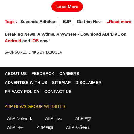
Load More
Tags :
Suvendu Adhikari
BJP
District News
Distribution Of Ministry
Ministry Distribution
Breaking News, Anytime, Anywhere - Download ABPLIVE on
Android
and
iOS
now!
SPONSORED LINKS BY TABOOLA
ABOUT US
FEEDBACK
CAREERS
ADVERTISE WITH US
SITEMAP
DISCLAIMER
PRIVACY POLICY
CONTACT US
ABP NEWS GROUP WEBSITES
ABP Network
ABP Live
ABP न्यूज़
ABP আনন্দ
ABP माझा
ABP અસ્મિતા