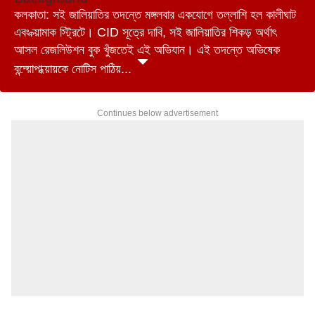
কলকাতা: সই জালিয়াতির তদন্তে মঙ্গলবার একযোগে তল্লাশি হল কালীঘাট
এবং ক্য়ামাক স্ট্রিটে। CID সূত্রে দাবি, সই জালিয়াতির শিকড় অর্থাৎ
আসল রেজলিউশন বুক খুঁজতেই এই অভিযান। এই তদন্তে অভিষেক
বন্দ্য়োপাধ্য়ায়কে নোটিস পাঠিয়...
Continues below advertisement