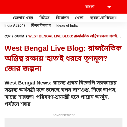
জেলার খবর
নিউজ
বিনোদন
খেলা
ব্যবসা-বাণিজ্যের
খু
India At 2047
ফিফা বিশ্বকাপ
Ideas of India
হোম
জেলার
WEST BENGAL LIVE BLOG: রাজনৈতিক অস্তিত্ব রক্ষায় 'হাত'ই
ধরবে তৃণমূল? জোর জল্পনা
West Bengal Live Blog: রাজনৈতিক
অস্তিত্ব রক্ষায় 'হাত'ই ধরবে তৃণমূল?
জোর জল্পনা
West Bengal News: রাজ্যে প্রথম বিজেপি সরকারের
সম্ভাব্য অর্থমন্ত্রী হতে চলেছে স্বপন দাশগুপ্ত, শিল্পে তাপস,
স্বাস্থ্যে শারদ্বত। পরিবহণ-শ্রমমন্ত্রী হতে পারেন অর্জুন,
পর্যটনে শঙ্কর
Advertisement