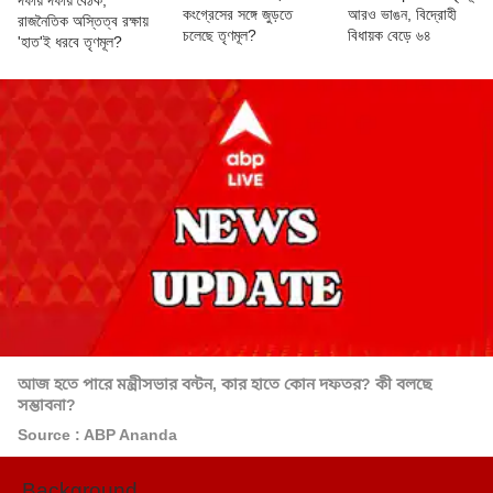
দফায় দফায় বৈঠক,
কংগ্রেসের সঙ্গে জুড়তে
আরও ভাঙন, বিদ্রোহী
রাজনৈতিক অস্তিত্ব রক্ষায়
চলেছে তৃণমূল?
বিধায়ক বেড়ে ৬৪
'হাত'ই ধরবে তৃণমূল?
আজ হতে পারে মন্ত্রীসভার বন্টন, কার হাতে কোন দফতর? কী বলছে
সম্ভাবনা?
Source : ABP Ananda
Background