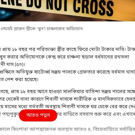
তেই প্রাক্তন স্ত্রীকে ‘খুন’! চাঞ্চল্যকর অভিযোগ
প্রায় ১৮ বছর পর পরিত্যক্তা স্ত্রীর কাছে ফিরে মোটা টাকার দাবি। টা
য়ে খুন করার অভিযোগকে কেন্দ্র করে চাঞ্চল্য ছড়াল বর্ধমানের রথতলা
তের নাম শিবানী দাস (৫৩)।
্ষিতে অভিযুক্ত ষাটোর্ধ্ব সঞ্জয় পালকে গ্রেফতার করেছে বর্ধমান থান
ান আদালতে পেশ করা হয়েছে।
েছে, প্রায় ১৮ বছর আগে হাওড়া সালকিয়ার বাসিন্দা সঞ্জয় পালের সঙ্গে
 পর থেকেই নানা কারণে শিবানী দাসকে শারীরিক ও মানসিকভাবে হেনস্
মাসের মধ্যে গর্ভবতী অবস্থায় শিবানী দাসকে ঘর থেকে বের করে দেও
 পদ্মপুকুর এলাকায় তার বাপের বাড়িতে বসবাস শুরু করে এবং এখান
আরও পড়ুন
 হয়।
কোলে কিশোর! আশঙ্কাজনক অবস্থায় আরও ৪, বিয়েবাড়িতে মর্মান্তি