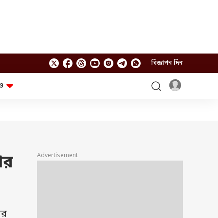
বিজ্ঞাপন দিন
ও
লাইফস্টাইল
প্রযুক্তি
স্বাস্থ্য
গ্যাজেট
চ্যাট জিপিটি
টিভি শো
ঘন্টাখানেক সঙ্গে সুমন
খুঁটিনাটি
এবিপি অন দ্য স্পট
Advertisement
পর
আনন্দ সকাল
অফবিট
যুক্তি-তক্কো
আনন্দ খবর
ছকভাঙা ৬টা
ফ্যাক্ট চেক
ের