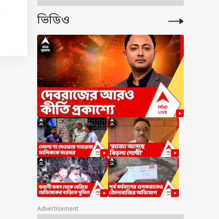
ং
ভিডিও
োপ
র
ানী
 বলে
Advertisement