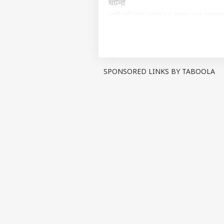
ঘটনা
সেই ঘটনার প্রায় ১৭ বছর পর গতকা
মোটা টাকা দাবি করে, সেই টাকা দ
মারে। তার চিৎকারে পরিবারের সদস্য 
দাসকেও কোপ মারার চেষ্টা 
এরপর পরিবারের সদস্য ও প্রতিবেশী
SPONSORED LINKS BY TABOOLA
দাসকে উদ্ধার করে বর্ধমান মেডিক
ঘোষণা করে।
এরপর ঘটনার বিবরণ জানিয়ে বর্ধ
অভিযোগের পরিপ্রেক্ষিতে তদন্তে নে
PUBLISHED AT : 12 MAY 2026 07:19 PM 
Tags :
Ex Wife Murder Case
Hu
Viral Crime Story
Breaking News, Anytime, An