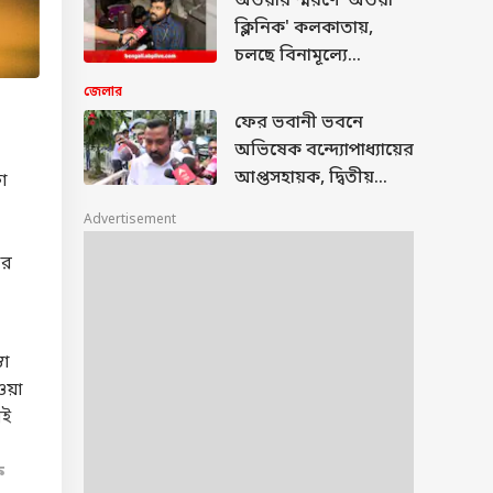
অভয়ার স্মরণে 'অভয়া
ক্লিনিক' কলকাতায়,
চলছে বিনামূল্যে
স্বাস্থ্যপরীক্ষা
জেলার
ফের ভবানী ভবনে
অভিষেক বন্দ্যোপাধ্যায়ের
আপ্তসহায়ক, দ্বিতীয়
কা
হাজিরা দিতে এলেন
Advertisement
সুমিত রায়
ার
তা
য়া
েই
ক