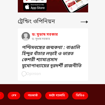
ট্রেন্ডিং ওপিনিয়ন
ড: সুভাষ সরকার
ড: সুভাষ সরকার
পশ্চিমবঙ্গের জন্মকথা : বাঙালি
হিন্দুর বাঁচার লড়াই ও ভারত
কেশরী শ্যামাপ্রসাদ
মুখোপাধ্যায়ের দূরদর্শী রাজনীতি
Opinion
স
গেম
পডকাস্ট
ফটো গ্যালারি
ভিডিও