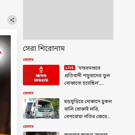
সেরা শিরোনাম
জেলার
'যন্তরমন্তরে
প্রতিবাদী পডুয়াদের ভুল
বোঝানো হয়েছিল',
ইস্তফার পর প্রথম মুখ
জেলার
খুললেন ধর্মেন্দ্র প্রধান
হুড়মুড়িয়ে দোকানে ঢুকল
বালি বোঝাই লরি,
বেপরোয়া গতির জেরে
নিয়ন্ত্রণ হারিয়ে ফের
জেলার
দুর্ঘটনা বরানগরে