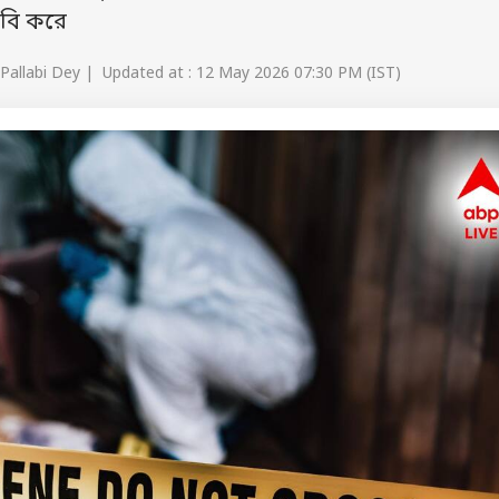
বি করে
Pallabi Dey | Updated at : 12 May 2026 07:30 PM (IST)