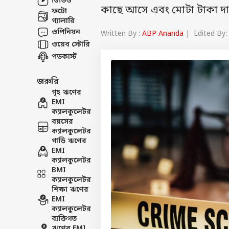
ভিডিও
কাছে আসে এবং মোটা টাকা দা
ফটো
গ্যালারি
ওপিনিয়ন
Written By :
ABP Ananda
| Edited By: 
ওয়েব স্টোরি
পডকাস্ট
জরুরি
গৃহ ঋণের
EMI
ক্যালকুলেটর
বয়সের
ক্যালকুলেটর
গাড়ি ঋণের
EMI
ক্যালকুলেটর
BMI
ক্যালকুলেটর
শিক্ষা ঋণের
EMI
ক্যালকুলেটর
ব্যক্তিগত
ঋণের EMI