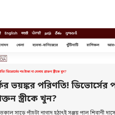
ी
English
मराठी
ਪੰਜਾਬੀ
நாடு
దేశం
ગુજરાતી
নোদন
খেলা
ব্যবসা-বাণিজ্যের
খুঁটিনাটি
রাশিফল
আর
োদন
খেলা
ব্যবসা-বাণিজ্য
স্টার
ক্রিকেট
বাজেট
য়াল
ফুটবল
আইপিও
ম রিভিউ
আইপিএল
পার্সোনাল ফিনান্স
! ডিভোর্সের পর টাকা না মেলায় প্রাক্তন স্ত্রীকে খুন?
অলিম্পিক্স
লটারি
ো পরব
শিক্ষা
কের ভয়ঙ্কর পরিণতি! ডিভোর্সের 
বিজ্ঞান
্তন স্ত্রীকে খুন?
ম
বাংলাদেশ
ব্র্যান্ডওয়্যার
তকাল সাড়ে পাঁচটা নাগাদ হঠাৎই সঞ্জয় পাল শিবানী দাস
যমিকের ফল
উচ্চ মাধ্যমিকের ফল