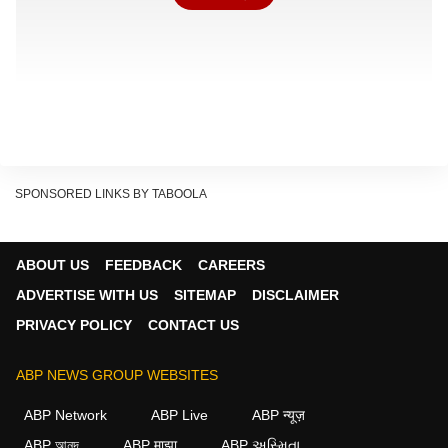
SPONSORED LINKS BY TABOOLA
ABOUT US
FEEDBACK
CAREERS
ADVERTISE WITH US
SITEMAP
DISCLAIMER
PRIVACY POLICY
CONTACT US
দক্ষিণবঙ্গে ঝড়-বৃষ্টির সম্ভাবনা, ঘণ্টায় ৬০ কিমি পর্যন্ত দমকা হাওয়া
আবহাওয়া দফতরের পূর্বাভাস অনুযায়ী, ২৯ মে থেকে ৪ জুন পর্যন্ত
ABP NEWS GROUP WEBSITES
দক্ষিণবঙ্গের বিভিন্ন জেলায় হালকা থেকে মাঝারি বৃষ্টি ও বজ্রবিদ্যুৎ-সহ ঝড়ের
ABP Network
ABP Live
ABP न्यूज़
সম্ভাবনা রয়েছে। সপ্তাহের শুরুতে একাধিক জেলায় ঘণ্টায় ৪০ থেকে ৬০
ABP আনন্দ
ABP माझा
ABP અસ્મિતા