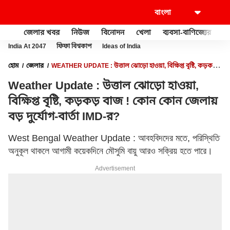
জেলার খবর
নিউজ
বিনোদন
খেলা
ব্যবসা-বাণিজ্যের
খু
India At 2047
ফিফা বিশ্বকাপ
Ideas of India
হোম
জেলার
WEATHER UPDATE : উত্তাল ঝোড়ো হাওয়া, বিক্ষিপ্ত বৃষ্টি, কড়কড়
বাজ ! কোন কোন জেলায় বড় দুর্যোগ-বার্তা IMD-র?
Weather Update : উত্তাল ঝোড়ো হাওয়া,
বিক্ষিপ্ত বৃষ্টি, কড়কড় বাজ ! কোন কোন জেলায়
বড় দুর্যোগ-বার্তা IMD-র?
West Bengal Weather Update : আবহবিদদের মতে, পরিস্থিতি
অনুকূল থাকলে আগামী কয়েকদিনে মৌসুমি বায়ু আরও সক্রিয় হতে পারে।
Advertisement