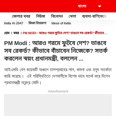
জেলার খবর
নিউজ
বিনোদন
খেলা
ব্যবসা-বাণিজ্যের
খু
India At 2047
ফিফা বিশ্বকাপ
Ideas of India
হোম
খবর
PM MODI : আরও গরমে ফুটবে দেশ? ভাঙবে সব রেকর্ড? কীভাবে
বাঁচাবেন নিজেকে? সতর্ক করলেন স্বয়ং প্রধানমন্ত্রী, বললেন ...
PM Modi : আরও গরমে ফুটবে দেশ? ভাঙবে
সব রেকর্ড? কীভাবে বাঁচাবেন নিজেকে? সতর্ক
করলেন স্বয়ং প্রধানমন্ত্রী, বললেন ...
আইএমডি বেশ কয়েকটি অঞ্চলে তাপপ্রবাহের লাল, কমলা এবং হলুদ সতর্কতা
জারি করেছে। এই পরিস্থিতিতে দেশবাসীকে বিশেষ ভাবে সতর্ক করে দিলেন
প্রধানমন্ত্রী নরেন্দ্র মোদি।
Advertisement