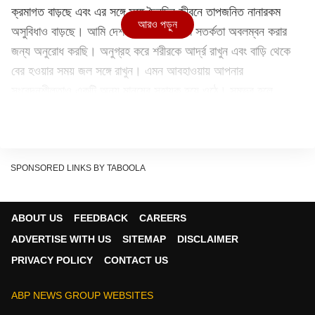
ক্রমাগত বাড়ছে এবং এর সঙ্গে সঙ্গে দৈনন্দিন জীবনে তাপজনিত নানারকম
আরও পড়ুন
অসুবিধাও বাড়ছে। আমি দেশবাসীকে যথাসম্ভব সতর্কতা অবলম্বন করার
জন্য অনুরোধ করছি। অনুগ্রহ করে শরীরকে আর্দ্র রাখুন এবং বাড়ি থেকে
বের হওয়ার সময় জল সঙ্গে রাখুন। এমন আবহাওয়ায় আপনার
সংবেদনশীলতাও একটি অন্য মানুষের সহায়ক হয়ে ওঠে। সম্ভব হলে,
কোনও তৃষ্ণার্ত ব্যক্তিকে এক গ্লাস জল দিন। আমি তাঁদেরও প্রশংসা করি
যাঁরা নিজেদের বাড়ি এবং দোকানের বাইরে জলের পাত্র রাখেন যাতে যে কেউ
তা থেকে জল খেতে পারেন।
SPONSORED LINKS BY TABOOLA
Continues below advertisement
ABOUT US
FEEDBACK
CAREERS
ADVERTISE WITH US
SITEMAP
DISCLAIMER
PRIVACY POLICY
CONTACT US
ABP NEWS GROUP WEBSITES