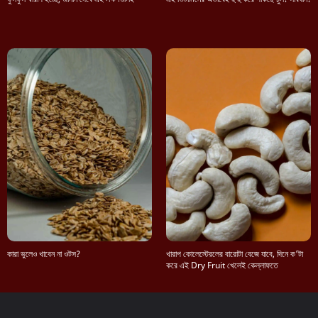
কারা ভুলেও খাবেন না ওটস?
খারাপ কোলেস্টেরলের বারোটা বেজে যাবে, দিনে ক'টা
করে এই Dry Fruit খেলেই কেল্লাফতে