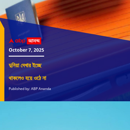
October 7, 2025
দুনিয়া দেখার ইচ্ছে
থাকলেও হয়ে ওঠে না
Published by: ABP Ananda