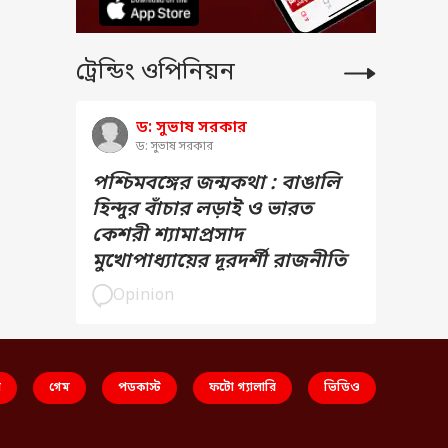
ট্রেন্ডিং ওপিনিয়ন
ড: সুভাষ সরকার
ড: সুভাষ সরকার
পশ্চিমবঙ্গের জন্মকথা : বাঙালি
ডা
হিন্দুর বাঁচার লড়াই ও ভারত
কেশরী শ্যামাপ্রসাদ
মুখোপাধ্যায়ের দূরদর্শী রাজনীতি
Opinion
স
গেম
পডকাস্ট
ফটো গ্যালারি
ভিডিও