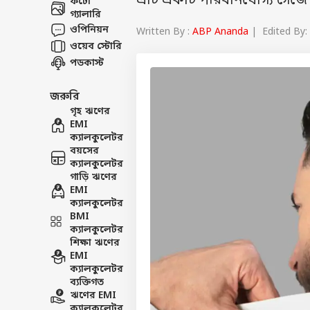
এটি একটি পরিধানযোগ্য গেজ
ফটো
গ্যালারি
ওপিনিয়ন
Written By :
ABP Ananda
| Edited By:
ওয়েব স্টোরি
পডকাস্ট
জরুরি
গৃহ ঋণের
EMI
ক্যালকুলেটর
বয়সের
ক্যালকুলেটর
গাড়ি ঋণের
EMI
ক্যালকুলেটর
BMI
ক্যালকুলেটর
শিক্ষা ঋণের
EMI
ক্যালকুলেটর
ব্যক্তিগত
ঋণের EMI
ক্যালকুলেটর