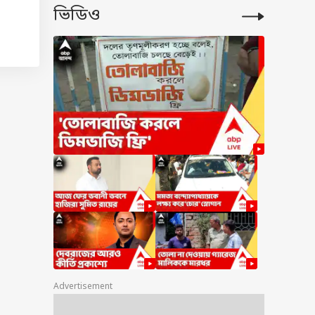
ভিডিও
া
ুন
যবহার
 এই
এটি
শে
য এতে
করে।
্যাগে
Advertisement