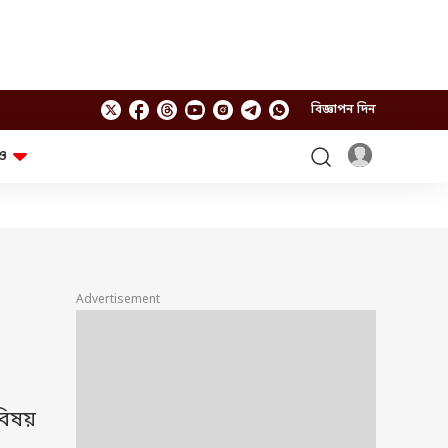
বিজ্ঞাপন দিন
ও
লাইফস্টাইল
প্রযুক্তি
স্বাস্থ্য
গ্যাজেট
চ্যাট জিপিটি
টিভি শো
ঘন্টাখানেক সঙ্গে সুমন
খুঁটিনাটি
এবিপি অন দ্য স্পট
Advertisement
আনন্দ সকাল
অফবিট
যুক্তি-তক্কো
আনন্দ খবর
ছকভাঙা ৬টা
ফ্যাক্ট চেক
বিষয়