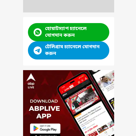
হোয়াটস্যাপ চ্যানেলে
যোগদান করুন
টেলিগ্রাম চ্যানেলে যোগদান
করুন