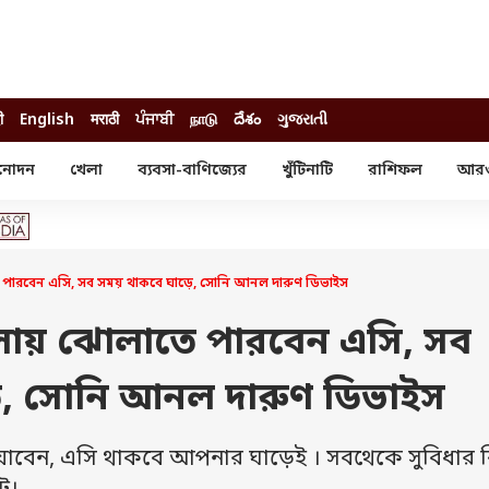
ी
English
मराठी
ਪੰਜਾਬੀ
நாடு
దేశం
ગુજરાતી
নোদন
খেলা
ব্যবসা-বাণিজ্যের
খুঁটিনাটি
রাশিফল
আর
োদন
খেলা
ব্যবসা-বাণিজ্য
স্টার
ক্রিকেট
বাজেট
য়াল
ফুটবল
আইপিও
ম রিভিউ
আইপিএল
পার্সোনাল ফিনান্স
পারবেন এসি, সব সময় থাকবে ঘাড়ে, সোনি আনল দারুণ ডিভাইস
অলিম্পিক্স
লটারি
ো পরব
শিক্ষা
লায় ঝোলাতে পারবেন এসি, সব
বিজ্ঞান
ে, সোনি আনল দারুণ ডিভাইস
ম
বাংলাদেশ
ব্র্যান্ডওয়্যার
যাবেন, এসি থাকবে আপনার ঘাড়েই । সবথেকে সুবিধার 
যমিকের ফল
উচ্চ মাধ্যমিকের ফল