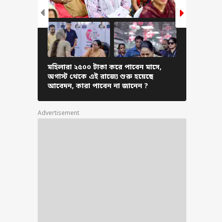
Kar News: আর জি-
কাণ্ডের দুই বছর,
রও পথে নামছে
ুষ, অভয়া-স্মরণে
জুড়ে একাধিক
মহিলারা ২৫০০ টাকা করে পাবেন মাসে,
ইপিএফও-র 
োজন
অগাস্ট থেকে এই রাজ্যে শুরু হয়েছে
খুঁজে দেবে 
আবেদন, কারা পাবেন না জানেন ?
অ্যাকাউন্ট
Advertisement