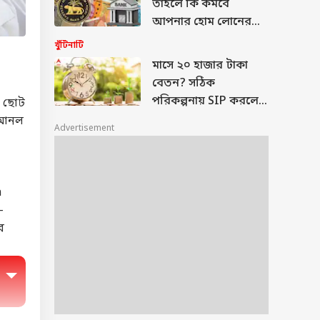
তাহলে কি কমবে
আপনার হোম লোনের
ইএমআই?
খুঁটিনাটি
মাসে ২০ হাজার টাকা
বেতন? সঠিক
পরিকল্পনায় SIP করলেই
 ছোট
কিন্তু জমাতে পারবেন ১
স আনল
Advertisement
কোটি টাকা
n
-
র