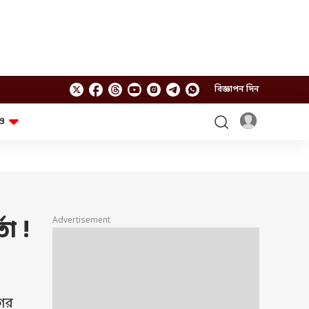
বিজ্ঞাপন দিন
ও
লাইফস্টাইল
প্রযুক্তি
স্বাস্থ্য
গ্যাজেট
চ্যাট জিপিটি
টিভি শো
ঘন্টাখানেক সঙ্গে সুমন
খুঁটিনাটি
এবিপি অন দ্য স্পট
Advertisement
া !
আনন্দ সকাল
অফবিট
যুক্তি-তক্কো
আনন্দ খবর
ছকভাঙা ৬টা
ফ্যাক্ট চেক
গের