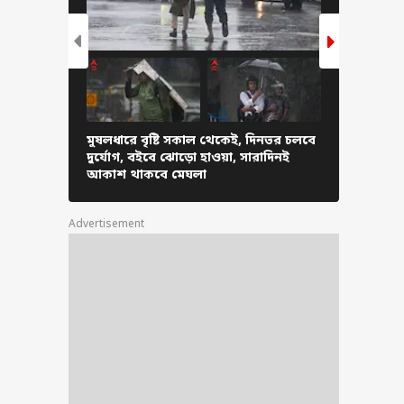
াইয়ে ঢুকেছিল
নপূর্ণা যোজনার টাকা,
পর অগস্টে কেন
েনি ৩ হাজার টাকা?
মুষলধারে বৃষ্টি সকাল থেকেই, দিনভর চলবে
অসমে ভয়াবহ 
দুর্যোগ, বইবে ঝোড়ো হাওয়া, সারাদিনই
হাঁটুজলে নে
আকাশ থাকবে মেঘলা
গেলেন মুখ্যমন্
Advertisement