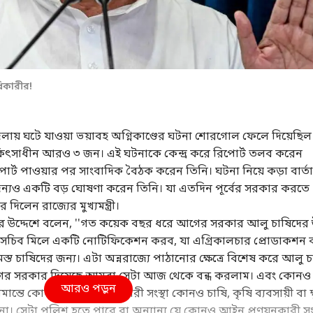
ধিকারীর!
লায় ঘটে যাওয়া ভয়াবহ অগ্নিকাণ্ডের ঘটনা শোরগোল ফেলে দিয়েছিল
চিকিৎসাধীন আরও ৩ জন। এই ঘটনাকে কেন্দ্র করে রিপোর্ট তলব করেন
 রিপোর্ট পাওয়ার পর সাংবাদিক বৈঠক করেন তিনি। ঘটনা নিয়ে কড়া বার্তা
ন্যও একটি বড় ঘোষণা করেন তিনি। যা এতদিন পূর্বের সরকার করতে
ণা করে দিলেন রাজ্যের মুখ্যমন্ত্রী।
ের উদ্দেশে বলেন, ''গত কয়েক বছর ধরে আগের সরকার আলু চাষিদের
যসচিব মিলে একটি নোটিফিকেশন করব, যা এগ্রিকালচার প্রোডাকশন
্ত চাষিদের জন্য। এটা অন্নরাজ্যে পাঠানোর ক্ষেত্রে বিশেষ করে আলু চ
া আগের সরকার দিয়েছে আমরা সেটা আজ থেকে বন্ধ করলাম। এবং কোনও
আরও পড়ুন
ীমান্তে কোনও আইন প্রণয়নকারী সংস্থা কোনও চাষি, কৃষি ব্যবসায়ী বা ক্ষু
া। সেটা পুলিশ হতে পারে বা অন্যান্য যে কোনও আইন প্রণয়নকারী সংস