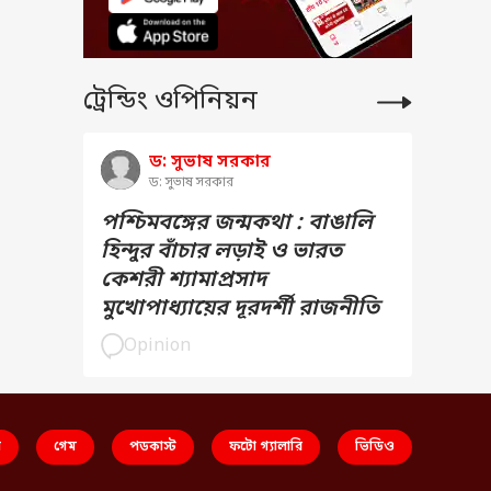
ট্রেন্ডিং ওপিনিয়ন
ড: সুভাষ সরকার
ড: সুভাষ সরকার
পশ্চিমবঙ্গের জন্মকথা : বাঙালি
হিন্দুর বাঁচার লড়াই ও ভারত
কেশরী শ্যামাপ্রসাদ
মুখোপাধ্যায়ের দূরদর্শী রাজনীতি
Opinion
স
গেম
পডকাস্ট
ফটো গ্যালারি
ভিডিও