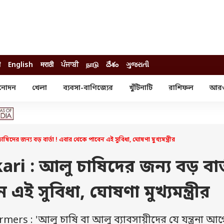
ी
English
मराठी
ਪੰਜਾਬੀ
நாடு
దేశం
ગુજરાતી
নোদন
খেলা
ব্যবসা-বাণিজ্যের
খুঁটিনাটি
রাশিফল
আর
োদন
খেলা
ব্যবসা-বাণিজ্য
স্টার
ক্রিকেট
বাজেট
য়াল
ফুটবল
আইপিও
ম রিভিউ
আইপিএল
পার্সোনাল ফিনান্স
র জন্য বড় বার্তা ! এবার থেকে পাবেন এই সুবিধা, ঘোষণা মুখ্যমন্ত্রীর
অলিম্পিক্স
লটারি
ো পরব
শিক্ষা
i : আলু চাষিদের জন্য বড় বার্ত
বিজ্ঞান
ই সুবিধা, ঘোষণা মুখ্যমন্ত্রীর
ম
বাংলাদেশ
ব্র্যান্ডওয়্যার
rs : 'আলু চাষি বা আলু ব্যাবসায়ীদের যে যন্ত্রনা আ
যমিকের ফল
উচ্চ মাধ্যমিকের ফল