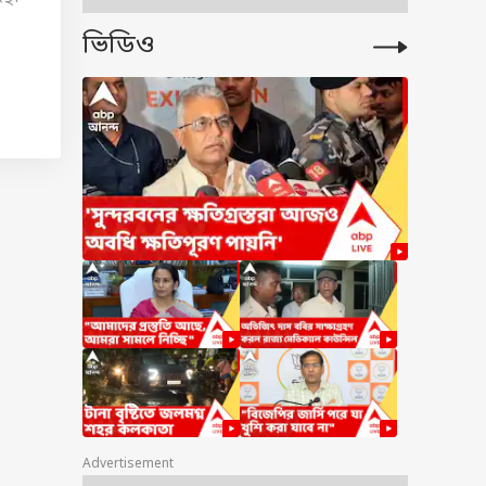
ভিডিও
ারীর
নয়।
ুলুম
্দেশ
তবে
ারবেন
Advertisement