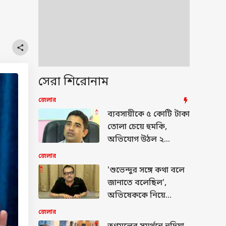
সেরা শিরোনাম
জেলার
ব্যবসায়ীকে ৫ কোটি টাকা
তোলা চেয়ে হুমকি,
অভিযোগ উঠল ২
বিজেপি নেতার বিরুদ্ধে
জেলার
'শুভেন্দুর সঙ্গে কথা বলে
জানাতে বলেছিল',
অভিষেককে নিয়ে
চাঞ্চল্যকর দাবি মদনের
জেলার