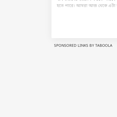
হতে পারে। আমরা আজ থেকে এটা
আরও পড়ুন -
'রাজ্যের জন্য অশনি 
মুখ্যমন্ত্রী আরও জানান, ''এই সর
দুর্নীতির বিরুদ্ধে জিরো টলারেন্
সঙ্কল্পপত্রেও বলা হয়েছিল প্রাতিষ্ঠা
SPONSORED LINKS BY TABOOLA
মুখ্যমন্ত্রী স্পষ্টভাবে জানিয়ে দেন
মেনে নেবে না নতুন সরকার। আন্তঃ
দেওয়া হয়েছে, যাতে কৃষিপণ্যের ট্
কড়া ব্যবস্থা নেওয়া হবে। সুতরাং আ
এবং মুনাফা লাভ করতে