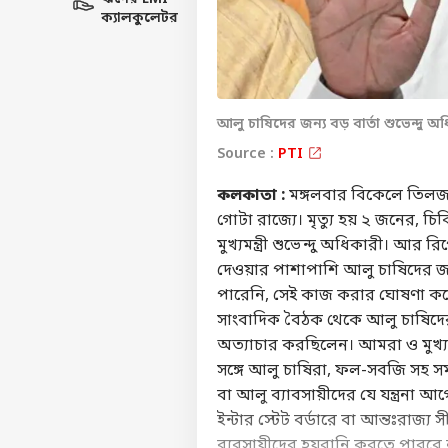
ক্যালকুলেটর
আলু চাষিদের জন্য বড় বার্তা শুভেন্দু অ
Source :
PTI
কলকাতা :
মঙ্গলবার বিকেলে তিলজ
গোটা রাজ্যে। মৃত্যু হয় ২ জনের, 
মুখ্যমন্ত্রী শুভেন্দু অধিকারী। আর
দেওয়ার পাশাপাশি আলু চাষিদের জ
পারেনি, সেই কাজ করার ঘোষ
সাংবাদিক বৈঠক থেকে আলু চাষিদ
অত্যাচার করছিলেন। আমরা ও মুখ্
সঙ্গে আলু চাষিরা, ফল-সবজি সহ সমস
বা আলু ব্যাবসায়ীদের যে যন্ত্রন
ইন্টার স্
টেট
বর্ডারে বা আন্তঃরাজ্য স
ব্যবসায়ীদের হয়রানি করতে পারবে ন