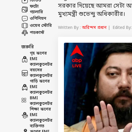
ভিডিও
সরকার দিয়েছে আমরা সেটা আজ 
ফটো
গ্যালারি
মুখ্যমন্ত্রী শুভেন্দু অধিকারীর।
ওপিনিয়ন
ওয়েব স্টোরি
Written By :
অরিন্দম প্রধান
| Edited By:
পডকাস্ট
জরুরি
গৃহ ঋণের
EMI
ক্যালকুলেটর
বয়সের
ক্যালকুলেটর
গাড়ি ঋণের
EMI
ক্যালকুলেটর
BMI
ক্যালকুলেটর
শিক্ষা ঋণের
EMI
ক্যালকুলেটর
ব্যক্তিগত
ঋণের EMI