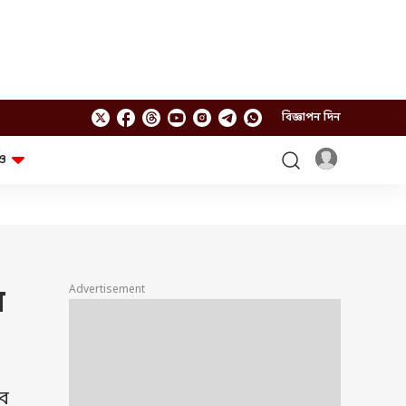
বিজ্ঞাপন দিন
ও
লাইফস্টাইল
প্রযুক্তি
স্বাস্থ্য
গ্যাজেট
চ্যাট জিপিটি
টিভি শো
ঘন্টাখানেক সঙ্গে সুমন
খুঁটিনাটি
এবিপি অন দ্য স্পট
Advertisement
ে
আনন্দ সকাল
অফবিট
যুক্তি-তক্কো
আনন্দ খবর
ছকভাঙা ৬টা
ফ্যাক্ট চেক
বে