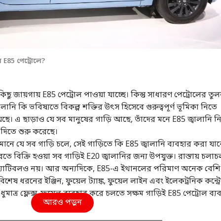
 E85 পেট্রোলে?
ছু জায়গায় E85 পেট্রোল পাওয়া যাচ্ছে। কিন্তু সাধারণ পেট্রোলের তু
লানি কি ভবিষ্যতে বিকল্প শক্তির উৎস হিসেবে গুরুত্বপূর্ণ ভূমিকা নিতে
িয়েছে। এ ছাড়াও যে সব মানুষের গাড়ি আছে, তাঁদের মনে E85 জ্বালানি ন
ি দিতে শুরু করেছে।
র্তমানে যে সব গাড়ি চলে, সেই গাড়িতে কি E85 জ্বালানি ব্যবহার করা যা
ভারতে বিক্রি হওয়া সব গাড়িই E20 জ্বালানির জন্য উপযুক্ত। রাস্তায় চলা
যাটিবলও নয়। আর অন্যদিকে, E85-এ ইথানলের পরিমাণ অনেক বেশি
িশেষ ধরনের ইঞ্জিন, ফুয়েল ট্যাঙ্ক, ফুয়েল লাইন এবং ইলেকট্রনিক কন্ট্
মাত্র ফ্লেক্স-ফুয়েল ব্যবহার করে চলতে সক্ষম গাড়িই E85 পেট্রোল ব্য
আরও পড়ুন