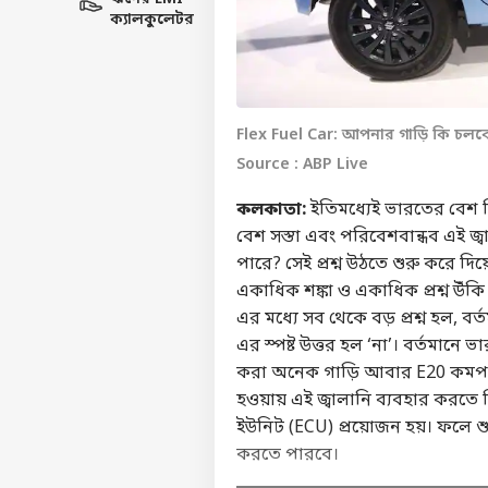
ক্যালকুলেটর
Flex Fuel Car: আপনার গাড়ি কি চলবে
Source : ABP Live
কলকাতা:
ইতিমধ্যেই ভারতের বেশ কি
বেশ সস্তা এবং পরিবেশবান্ধব এই জ্বা
পারে? সেই প্রশ্ন উঠতে শুরু করে দ
একাধিক শঙ্কা ও একাধিক প্রশ্ন উঁক
এর মধ্যে সব থেকে বড় প্রশ্ন হল, ব
এর স্পষ্ট উত্তর হল ‘না’। বর্তমানে 
করা অনেক গাড়ি আবার E20 কমপ্
হওয়ায় এই জ্বালানি ব্যবহার করতে ব
ইউনিট (ECU) প্রয়োজন হয়। ফলে শুধু
করতে পারবে।