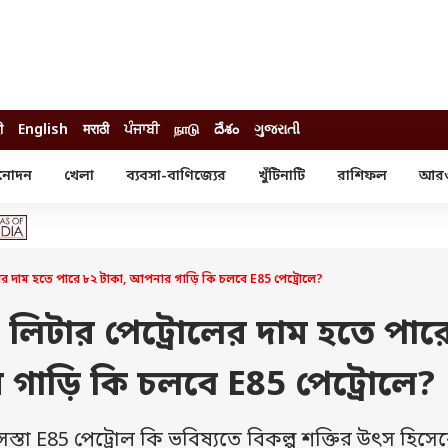
ी
English
मराठी
ਪੰਜਾਬੀ
நாடு
దేశం
ગુજરાતી
নোদন
খেলা
ব্যবসা-বাণিজ্যের
খুঁটিনাটি
রাশিফল
আর
োদন
খেলা
ব্যবসা-বাণিজ্য
স্টার
ক্রিকেট
বাজেট
য়াল
ফুটবল
আইপিও
ম রিভিউ
আইপিএল
পার্সোনাল ফিনান্স
ের দাম হতে পারে ৮২ টাকা, আপনার গাড়ি কি চলবে E85 পেট্রোলে?
অলিম্পিক্স
লটারি
ো পরব
শিক্ষা
ি লিটার পেট্রোলের দাম হতে পার
বিজ্ঞান
গাড়ি কি চলবে E85 পেট্রোলে?
ম
বাংলাদেশ
ব্র্যান্ডওয়্যার
স্তা E85 পেট্রোল কি ভবিষ্যতে বিকল্প শক্তির উৎস হিসে
যমিকের ফল
উচ্চ মাধ্যমিকের ফল