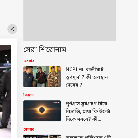
ে
সেরা শিরোনাম
জেলার
NCPI না 'কালীঘাট
তৃণমূল' ? কী অবস্থান
দেবের ?
বিজ্ঞান
পূর্ণগ্রাস সূর্যগ্রহণ ঘিরে
বিভ্রান্তি, ছায়া কি উল্টো
দিকে সরবে? কী
জানালেন বিজ্ঞানীরা?
জেলার