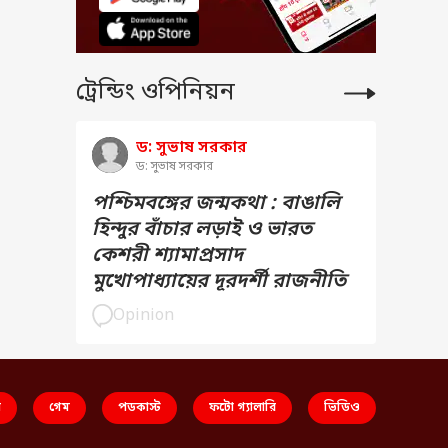
ট্রেন্ডিং ওপিনিয়ন
ড: সুভাষ সরকার
ড: সুভাষ সরকার
পশ্চিমবঙ্গের জন্মকথা : বাঙালি
হিন্দুর বাঁচার লড়াই ও ভারত
কেশরী শ্যামাপ্রসাদ
মুখোপাধ্যায়ের দূরদর্শী রাজনীতি
Opinion
স
গেম
পডকাস্ট
ফটো গ্যালারি
ভিডিও