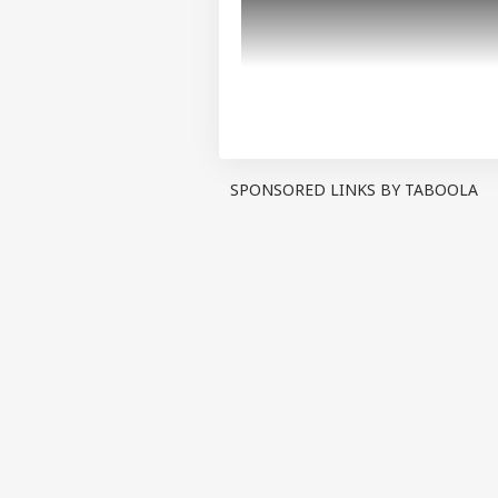
SPONSORED LINKS BY TABOOLA
আরেকটি গুরুত্বপূর্ণ প্রশ্ন হল, E8
Future) এমন কিছু হওয়ার সম্ভাবনা
জ্বালানি আগামী বহু বছর ভারতের প্
পাওয়া গেলেও সময়ের সঙ্গে সঙ্গে সে
প্রতি ৮২ টাকার আশেপাশে।