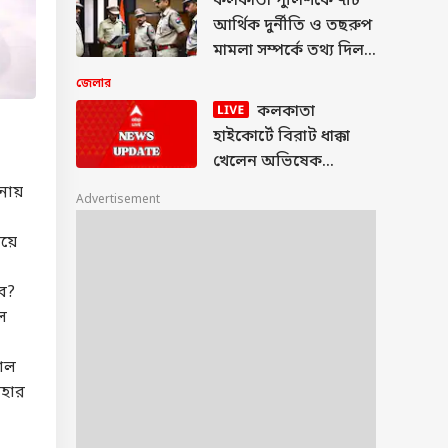
কলকাতা পুলিশকে ৭টি
আর্থিক দুর্নীতি ও তছরুপ
মামলা সম্পর্কে তথ্য দিল
ED
জেলার
কলকাতা
হাইকোর্টে বিরাট ধাক্কা
খেলেন অভিষেক
বন্দ্য়োপাধ্য়ায়, মিলল না
লনায়
Advertisement
বিদেশযাত্রার অনুমতি
িয়ে
বে?
চল
রোল
বহার