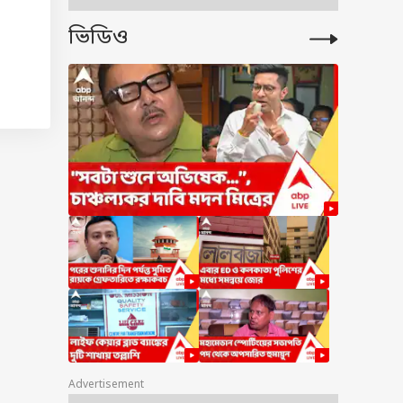
ভিডিও
(Far
নে
িটার
Advertisement