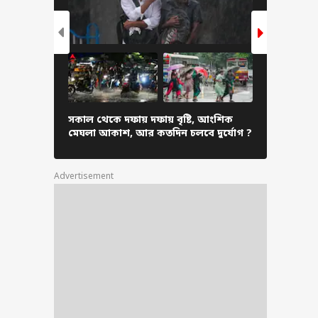
র বিপাকে কলকাতার
৬টি ব্লাড ব্যাঙ্ক,
িকায় কারা ? কী কী
িযোগ ?
চিউয়িং গাম
সকাল থেকে দফায় দফায় বৃষ্টি, আংশিক
ক্যান্সারের
মেঘলা আকাশ, আর কতদিন চলবে দুর্যোগ ?
বলছেন বিজ্
Advertisement