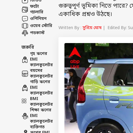
ভিডিও
গুরুত্বপূর্ণ ভূমিকা নিতে পারে
ফটো
গ্যালারি
একাধিক প্রশ্নও উঠছে।
ওপিনিয়ন
ওয়েব স্টোরি
Written By :
সুপ্রিয় ঘোষ
| Edited By: Su
পডকাস্ট
জরুরি
গৃহ ঋণের
EMI
ক্যালকুলেটর
বয়সের
ক্যালকুলেটর
গাড়ি ঋণের
EMI
ক্যালকুলেটর
BMI
ক্যালকুলেটর
শিক্ষা ঋণের
EMI
ক্যালকুলেটর
ব্যক্তিগত
ঋণের EMI